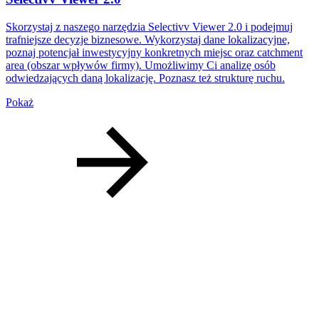
Skorzystaj z naszego narzędzia Selectivv Viewer 2.0 i podejmuj
trafniejsze decyzje biznesowe. Wykorzystaj dane lokalizacyjne,
poznaj potencjał inwestycyjny konkretnych miejsc oraz catchment
area (obszar wpływów firmy). Umożliwimy Ci analizę osób
odwiedzających daną lokalizację. Poznasz też strukturę ruchu.
Pokaż