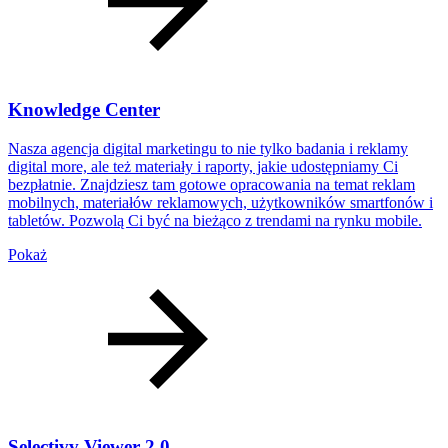
Knowledge Center
Nasza agencja digital marketingu to nie tylko badania i reklamy
digital more, ale też materiały i raporty, jakie udostępniamy Ci
bezpłatnie. Znajdziesz tam gotowe opracowania na temat reklam
mobilnych, materiałów reklamowych, użytkowników smartfonów i
tabletów. Pozwolą Ci być na bieżąco z trendami na rynku mobile.
Pokaż
Selectivv Viewer 2.0