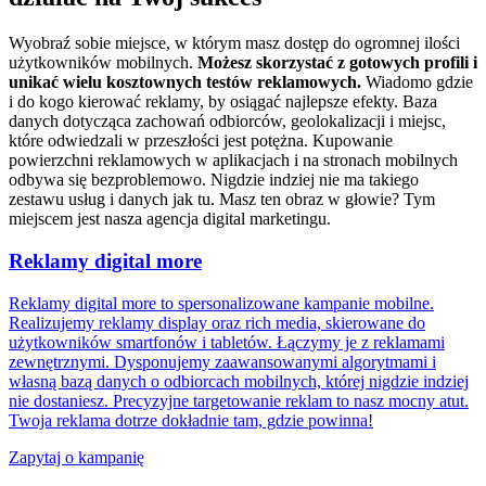
Wyobraź sobie miejsce, w którym masz dostęp do ogromnej ilości
użytkowników mobilnych.
Możesz skorzystać z gotowych profili i
unikać wielu kosztownych testów reklamowych.
Wiadomo gdzie
i do kogo kierować reklamy, by osiągać najlepsze efekty. Baza
danych dotycząca zachowań odbiorców, geolokalizacji i miejsc,
które odwiedzali w przeszłości jest potężna. Kupowanie
powierzchni reklamowych w aplikacjach i na stronach mobilnych
odbywa się bezproblemowo. Nigdzie indziej nie ma takiego
zestawu usług i danych jak tu. Masz ten obraz w głowie? Tym
miejscem jest nasza agencja digital marketingu.
Reklamy digital more
Reklamy digital more to spersonalizowane kampanie mobilne.
Realizujemy reklamy display oraz rich media, skierowane do
użytkowników smartfonów i tabletów. Łączymy je z reklamami
zewnętrznymi. Dysponujemy zaawansowanymi algorytmami i
własną bazą danych o odbiorcach mobilnych, której nigdzie indziej
nie dostaniesz. Precyzyjne targetowanie reklam to nasz mocny atut.
Twoja reklama dotrze dokładnie tam, gdzie powinna!
Zapytaj o kampanię