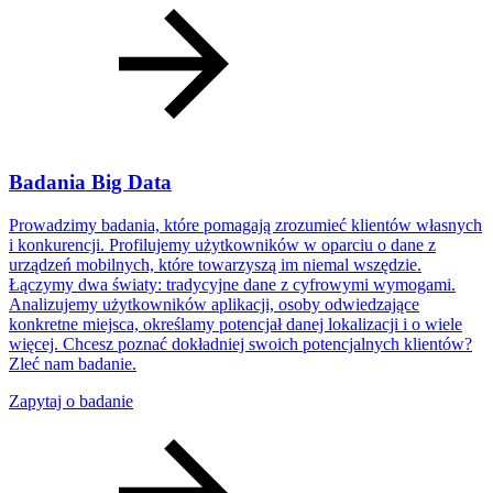
Badania Big Data
Prowadzimy badania, które pomagają zrozumieć klientów własnych
i konkurencji. Profilujemy użytkowników w oparciu o dane z
urządzeń mobilnych, które towarzyszą im niemal wszędzie.
Łączymy dwa światy: tradycyjne dane z cyfrowymi wymogami.
Analizujemy użytkowników aplikacji, osoby odwiedzające
konkretne miejsca, określamy potencjał danej lokalizacji i o wiele
więcej. Chcesz poznać dokładniej swoich potencjalnych klientów?
Zleć nam badanie.
Zapytaj o badanie