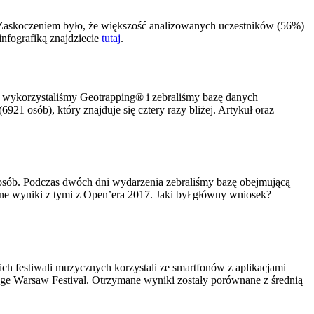
 Zaskoczeniem było, że większość analizowanych uczestników (56%)
nfografiką znajdziecie
tutaj
.
y wykorzystaliśmy Geotrapping® i zebraliśmy bazę danych
1 osób), który znajduje się cztery razy bliżej. Artykuł oraz
 osób. Podczas dwóch dni wydarzenia zebraliśmy bazę obejmującą
ane wyniki z tymi z Open’era 2017. Jaki był główny wniosek?
ch festiwali muzycznych korzystali ze smartfonów z aplikacjami
ange Warsaw Festival. Otrzymane wyniki zostały porównane z średnią