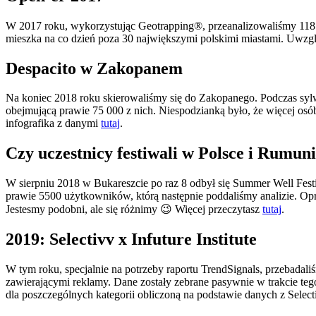
W 2017 roku, wykorzystując Geotrapping®, przeanalizowaliśmy 118 
mieszka na co dzień poza 30 największymi polskimi miastami. Uwzglę
Despacito w Zakopanem
Na koniec 2018 roku skierowaliśmy się do Zakopanego. Podczas sylw
obejmującą prawie 75 000 z nich. Niespodzianką było, że więcej osób
infografika z danymi
tutaj
.
Czy uczestnicy festiwali w Polsce i Rumuni
W sierpniu 2018 w Bukareszcie po raz 8 odbył się Summer Well Fes
prawie 5500 użytkowników, którą następnie poddaliśmy analizie. Opr
Jestesmy podobni, ale się różnimy 😉 Więcej przeczytasz
tutaj
.
2019: Selectivv x Infuture Institute
W tym roku, specjalnie na potrzeby raportu TrendSignals, przebadal
zawierającymi reklamy. Dane zostały zebrane pasywnie w trakcie teg
dla poszczególnych kategorii obliczoną na podstawie danych z Sele