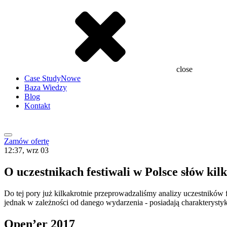
close
Case Study
Nowe
Baza Wiedzy
Blog
Kontakt
Zamów ofertę
12:37, wrz 03
O uczestnikach festiwali w Polsce słów kil
Do tej pory już kilkakrotnie przeprowadzaliśmy analizy uczestników
jednak w zależności od danego wydarzenia - posiadają charakterystykę
Open’er 2017