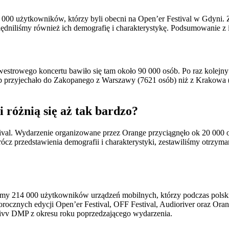
000 użytkowników, którzy byli obecni na Open’er Festival w Gdyni.
dniliśmy również ich demografię i charakterystykę. Podsumowanie z i
estrowego koncertu bawiło się tam około 90 000 osób. Po raz kolejn
 przyjechało do Zakopanego z Warszawy (7621 osób) niż z Krakowa (692
i różnią się aż tak bardzo?
tival. Wydarzenie organizowane przez Orange przyciągnęło ok 20 000
ócz przedstawienia demografii i charakterystyki, zestawiliśmy otrzym
iśmy 214 000 użytkowników urządzeń mobilnych, którzy podczas polski
orocznych edycji Open’er Festival, OFF Festival, Audioriver oraz Or
ctivv DMP z okresu roku poprzedzającego wydarzenia.