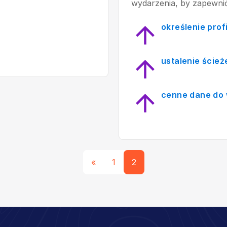
wydarzenia, by zapewnić
określenie prof
ustalenie ścież
cenne dane do 
«
1
2