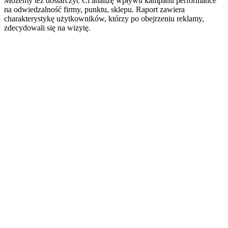
Możemy też dostarczyć Ci analizę wpływu kampanii performance
na odwiedzalność firmy, punktu, sklepu. Raport zawiera
charakterystykę użytkowników, którzy po obejrzeniu reklamy,
zdecydowali się na wizytę.