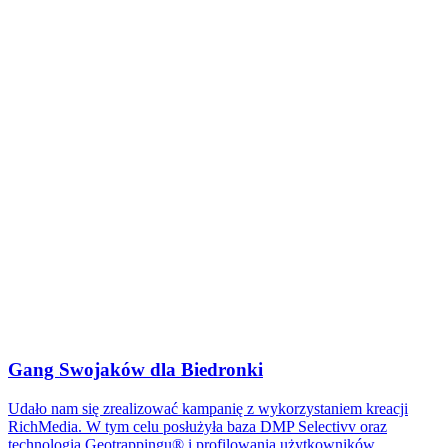
Gang Swojaków dla Biedronki
Udało nam się zrealizować kampanię z wykorzystaniem kreacji
RichMedia. W tym celu posłużyła baza DMP Selectivv oraz
technologia Geotrappingu® i profilowania użytkowników.