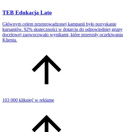
TEB Edukacja Lato
Głównym celem przeprowadzonej kampanii było pozyskanie
kursantów. 92% skuteczności w dotarciu do odpowiedniej grupy
docelowej zaowocowało wynikami, które przerosły oczekiwania
Klienta.
103 000 kliknięć w reklamę