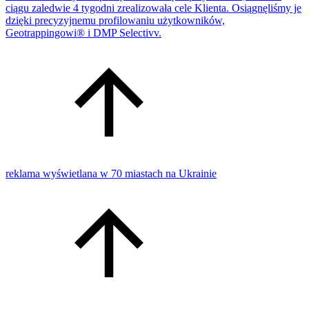
ciągu zaledwie 4 tygodni zrealizowała cele Klienta. Osiągnęliśmy je
dzięki precyzyjnemu profilowaniu użytkowników,
Geotrappingowi® i DMP Selectivv.
reklama wyświetlana w 70 miastach na Ukrainie