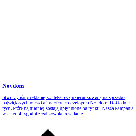
Novdom
Stworzyliśmy reklamę kontekstową ukierunkowaną na sprzedaż
największych mieszkań w ofercie developera Novdom. Dokładnie
tych, które najtrudniej zostają upłynnione na rynku. Nasza kampania
w ciągu 4 tygodni zrealizowała to zadanie.