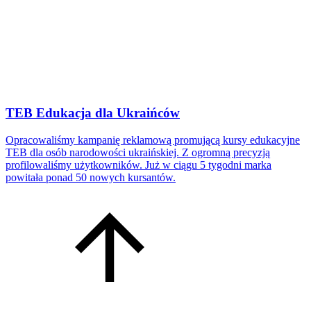
TEB Edukacja dla Ukraińców
Opracowaliśmy kampanię reklamową promującą kursy edukacyjne
TEB dla osób narodowości ukraińskiej. Z ogromną precyzją
profilowaliśmy użytkowników. Już w ciągu 5 tygodni marka
powitała ponad 50 nowych kursantów.