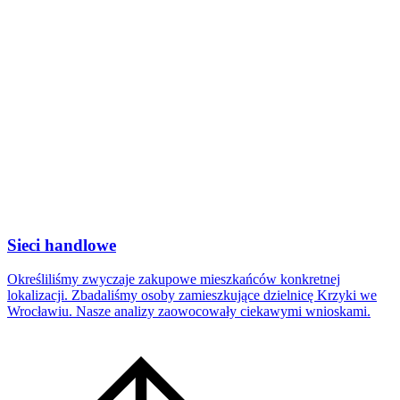
Sieci handlowe
Określiliśmy zwyczaje zakupowe mieszkańców konkretnej
lokalizacji. Zbadaliśmy osoby zamieszkujące dzielnicę Krzyki we
Wrocławiu. Nasze analizy zaowocowały ciekawymi wnioskami.