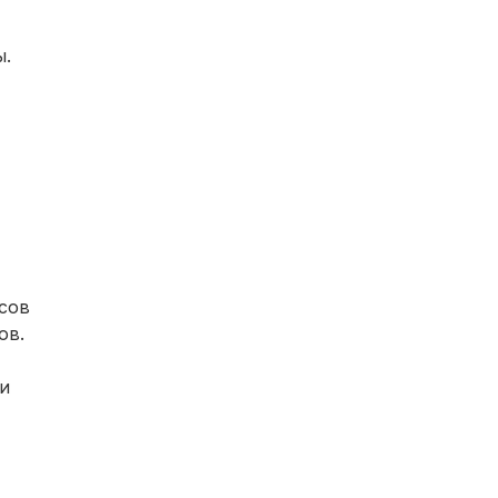
ы.
сов
ов.
и