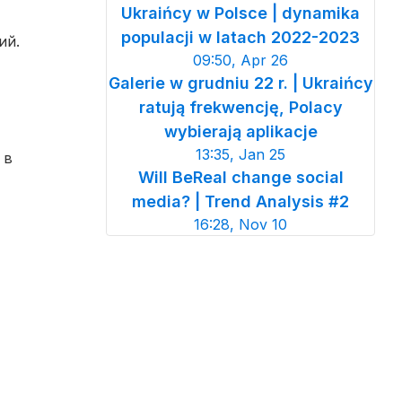
Ukraińcy w Polsce | dynamika
populacji w latach 2022-2023
ий.
09:50, Apr 26
Galerie w grudniu 22 r. | Ukraińcy
ratują frekwencję, Polacy
wybierają aplikacje
13:35, Jan 25
 в
Will BeReal change social
media? | Trend Analysis #2
16:28, Nov 10