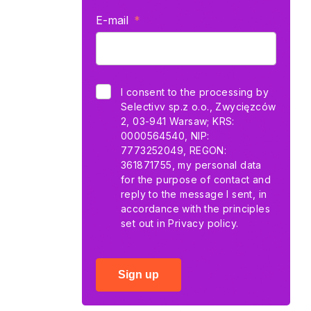
E-mail
I consent to the processing by
Selectivv sp.z o.o., Zwycięzców
2, 03-941 Warsaw; KRS:
0000564540, NIP:
7773252049, REGON:
361871755, my personal data
for the purpose of contact and
reply to the message I sent, in
accordance with the principles
set out in
Privacy policy.
Sign up