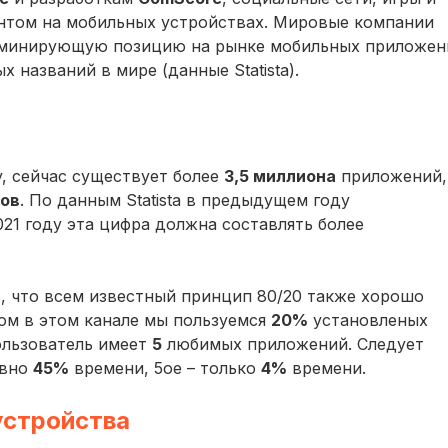
нтом на мобильных устройствах. Мировые компании
доминирующую позицию на рынке мобильных приложен
 названий в мире (данные Statista).
й
y, сейчас существует более
3,5 миллиона
приложений,
нов
. По данным Statista в предыдущем году
2021 году эта цифра должна составлять более
ь, что всем известный принцип 80/20 также хорошо
м в этом канале мы пользуемся
20%
установленых
ользователь имеет
5
любимых приложений. Следует
ивно
45%
времени, 5ое – только
4%
времени.
устройства