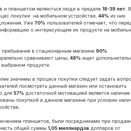
в и планшетом являються люди в пределе
18-39 лет
. 
оцес покупки на мобильном устройстве.
44%
из них
дложения. Уже
70%
пользователей отмечает, что пере
информацию о интересующем их продукте на мобиль
мя пребывания в стационарным магазине
90%
аралельно сравнивают цены,
48%
ищет допольнитель
 выбраном продукте.
олее значимы в процесе покупки следует задать вопро
вателей посмотреть данный магазин или остановить
то для
57%
достаточной мотивацией является наличие
ованы покупкой в данном магазине при условии нали
ройстве.
ключением планшетов, были посредниками при продаж
 часть общей суммы
1,05 миллиардов
долларов от