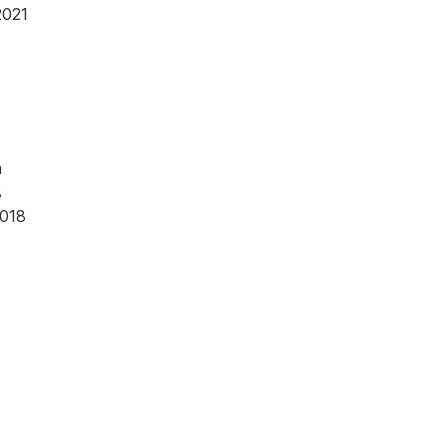
2021
а
в
018