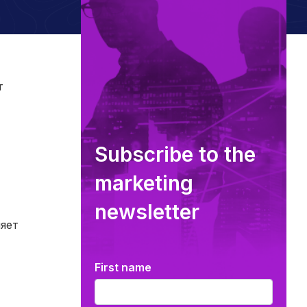
т
Subscribe to the
marketing
newsletter
яет
First name