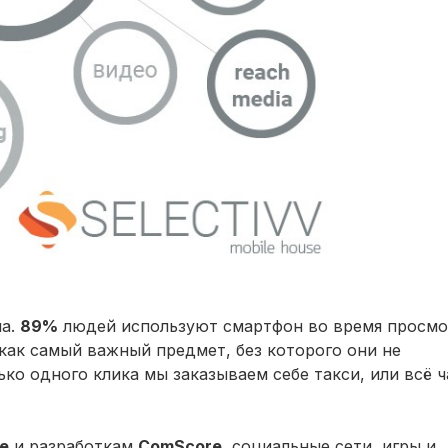
на.
89%
людей используют смартфон во время просмо
ак самый важный предмет, без которого они не
ко одного клика мы заказываем себе такси, или всё 
te
и разработкам
ComScore
, социальные сети, игры и