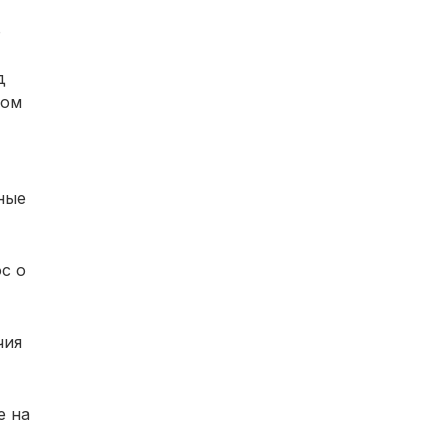
В
д
ном
ные
с о
чия
е на