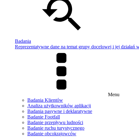
Badania
Reprezentatywne dane na temat grupy docelowej i jej działań w 
Menu
Badania Klientów
Analiza użytkowników aplikacji
Badania pasywne i deklaratywne
Badanie Footfall
Badanie przepływu ludności
Badanie ruchu turystycznego
Badanie obcokrajowców