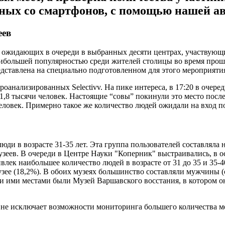
ных со смартфонов, с помощью нашей ав
еев
ожидающих в очереди в выбранных десяти центрах, участвующих
ибольшей популярностью среди жителей столицы во время прошл
дставлена на специально подготовленном для этого мероприяти
анализированных Selectivv. На пике интереса, в 17:20 в очере
 1,8 тысячи человек. Настоящие “совы” покинули это место посл
 человек. Примерно такое же количество людей ожидали на вход 
люди в возрасте 31-35 лет. Эта группа пользователей составляла
еев. В очереди в Центре Науки "Коперник" выстраивались, в осн
к наибольшее количество людей в возрасте от 31 до 35 и 35-40 
узее (18,2%). В обоих музеях большинство составляли мужчины 
и ими местами были Музей Варшавского восстания, в котором о
 не исключает возможности мониторинга большего количества мес