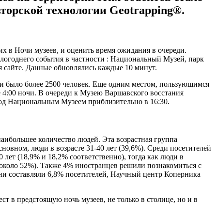
торской технологии Geotrapping®.
 в Ночи музеев, и оценить время ожидания в очереди.
огоднего события в частности : Национальный Музей, парк
я сайте. Данные обновлялись каждые 10 минут.
ди было более 2500 человек. Еще одним местом, пользующимся
е 4:00 ночи. В очереди к Музею Варшавского восстания
под Национальным Музеем приблизительно в 16:30.
 наибольшее количество людей. Эта возрастная группа
овном, люди в возрасте 31-40 лет (39,6%). Среди посетителей
лет (18,9% и 18,2% соответственно), тогда как люди в
(около 52%). Также 4% иностранцев решили познакомиться с
ни составляли 6,8% посетителей, Научный центр Коперника
т в предстоящую ночь музеев, не только в столице, но и в