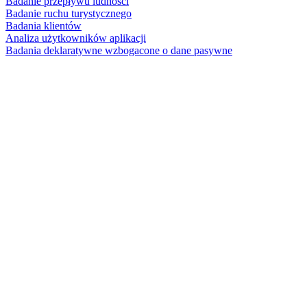
Badanie przepływu ludności
Badanie ruchu turystycznego
Badania klientów
Analiza użytkowników aplikacji
Badania deklaratywne wzbogacone o dane pasywne