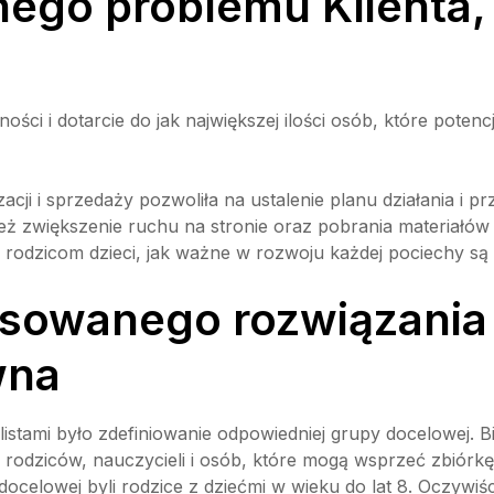
ego problemu Klienta, 
ci i dotarcie do jak największej ilości osób, które potenc
izacji i sprzedaży pozwoliła na ustalenie planu działania i
eż zwiększenie ruchu na stronie oraz pobrania materiałów 
rodzicom dzieci, jak ważne w rozwoju każdej pociechy są 
osowanego rozwiązania
wna
stami było zdefiniowanie odpowiedniej grupy docelowej. B
do rodziców, nauczycieli i osób, które mogą wsprzeć zbiórk
docelowej byli rodzice z dziećmi w wieku do lat 8. Oczywi