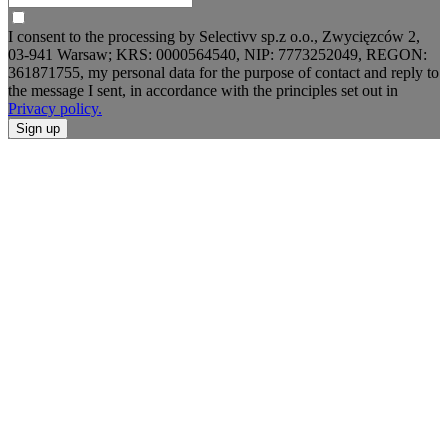
I consent to the processing by Selectivv sp.z o.o., Zwycięzców 2,
03-941 Warsaw; KRS: 0000564540, NIP: 7773252049, REGON:
361871755, my personal data for the purpose of contact and reply to
the message I sent, in accordance with the principles set out in
Privacy policy.
Sign up