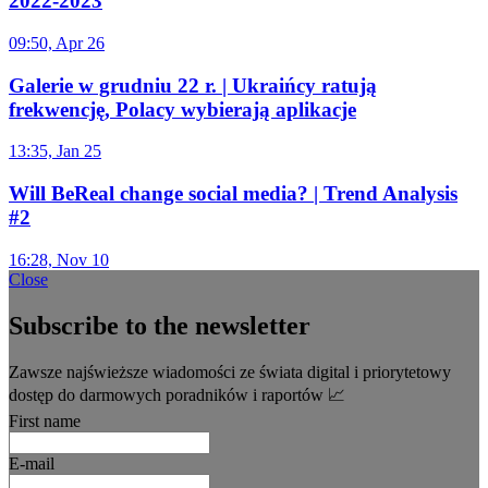
2022-2023
09:50, Apr 26
Galerie w grudniu 22 r. | Ukraińcy ratują
frekwencję, Polacy wybierają aplikacje
13:35, Jan 25
Will BeReal change social media? | Trend Analysis
#2
16:28, Nov 10
Close
Subscribe to the newsletter
Zawsze najświeższe wiadomości ze świata digital i priorytetowy
dostęp do darmowych poradników i raportów 📈
First name
E-mail