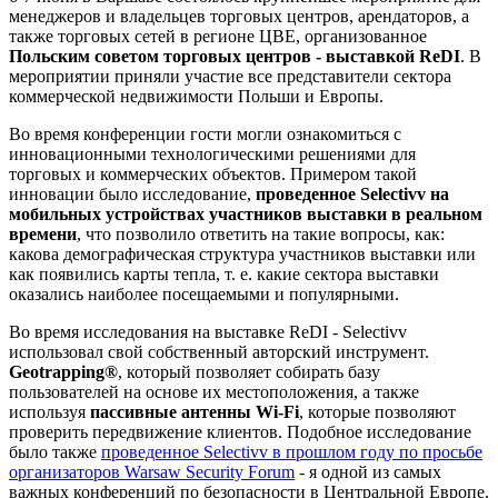
менеджеров и владельцев торговых центров, арендаторов, а
также торговых сетей в регионе ЦВЕ, организованное
Польским советом торговых центров - выставкой ReDI
. В
мероприятии приняли участие все представители сектора
коммерческой недвижимости Польши и Европы.
Во время конференции гости могли ознакомиться с
инновационными технологическими решениями для
торговых и коммерческих объектов. Примером такой
инновации было исследование,
проведенное Selectivv на
мобильных устройствах участников выставки в реальном
времени
, что позволило ответить на такие вопросы, как:
какова демографическая структура участников выставки или
как появились карты тепла, т. е. какие сектора выставки
оказались наиболее посещаемыми и популярными.
Во время исследования на выставке ReDI - Selectivv
использовал свой собственный авторский инструмент.
Geotrapping
®
, который позволяет собирать базу
пользователей на основе их местоположения, а также
используя
пассивные антенны Wi-Fi
, которые позволяют
проверить передвижение клиентов. Подобное исследование
было также
проведенное Selectivv в прошлом году по просьбе
организаторов Warsaw Security Forum
- я одной из самых
важных конференций по безопасности в Центральной Европе.