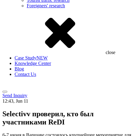
Tourist traffic research
Foreigners' research
close
Case Study
NEW
Knowledge Center
Blog
Contact Us
Send Inquiry
12:43, Jun 11
Selectivv проверил, кто был
участниками ReDI
6-7 июня в Варшаве состоялось крупнейшее мероприятие для