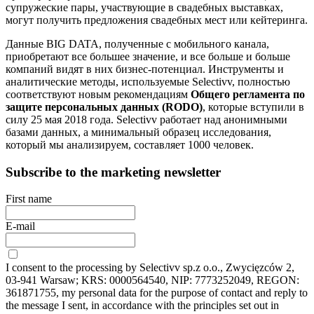
супружеские пары, участвующие в свадебных выставках,
могут получить предложения свадебных мест или кейтеринга.
Данные BIG DATA, полученные с мобильного канала,
приобретают все большее значение, и все больше и больше
компаний видят в них бизнес-потенциал. Инструменты и
аналитические методы, используемые Selectivv, полностью
соответствуют новым рекомендациям
Общего регламента по
защите персональных данных (RODO)
, которые вступили в
силу 25 мая 2018 года. Selectivv работает над анонимными
базами данных, а минимальный образец исследования,
который мы анализируем, составляет 1000 человек.
Subscribe to the marketing newsletter
First name
E-mail
I consent to the processing by Selectivv sp.z o.o., Zwycięzców 2,
03-941 Warsaw; KRS: 0000564540, NIP: 7773252049, REGON:
361871755, my personal data for the purpose of contact and reply to
the message I sent, in accordance with the principles set out in