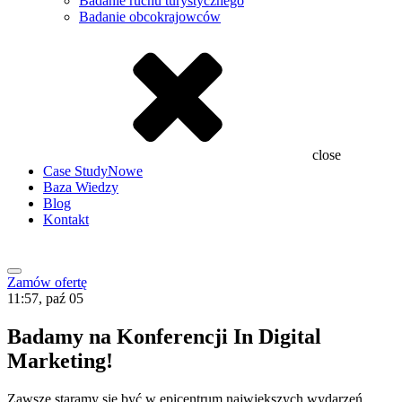
Badanie ruchu turystycznego
Badanie obcokrajowców
close
Case Study
Nowe
Baza Wiedzy
Blog
Kontakt
Zamów ofertę
11:57, paź 05
Badamy na Konferencji In Digital
Marketing!
Zawsze staramy się być w epicentrum największych wydarzeń.