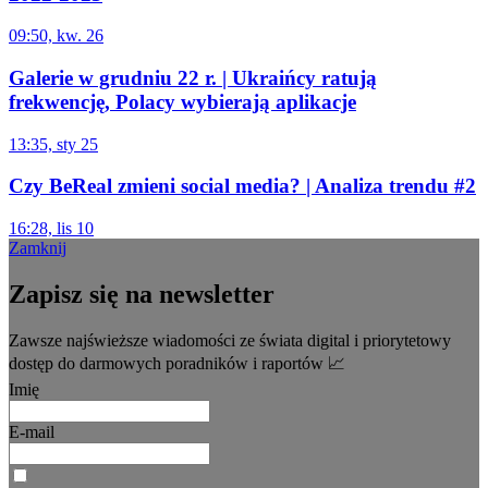
09:50, kw. 26
Galerie w grudniu 22 r. | Ukraińcy ratują
frekwencję, Polacy wybierają aplikacje
13:35, sty 25
Czy BeReal zmieni social media? | Analiza trendu #2
16:28, lis 10
Zamknij
Zapisz się na newsletter
Zawsze najświeższe wiadomości ze świata digital i priorytetowy
dostęp do darmowych poradników i raportów 📈
Imię
E-mail