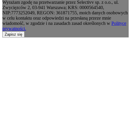
Wyrażam zgodę na przetwarzanie przez Selectivv sp. z o.o., ul.
Zwycięzców 2, 03-941 Warszawa; KRS: 0000564540,
NIP:7773252049, REGON: 361871755, moich danych osobowych
w celu kontaktu oraz odpowiedzi na przesłaną przeze mnie
wiadomość, w zgodzie i na zasadach zasad określonych w
Polityce
prywatności.
Zapisz się