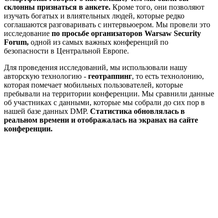
склонны признаться в анкете.
Кроме того, они позволяют
изучать богатых и влиятельных людей, которые редко
соглашаются разговаривать с интервьюером. Мы провели это
исследование
по просьбе организаторов Warsaw Security
Forum,
одной из самых важных конференций по
безопасности в Центральной Европе.
Для проведения исследований, мы использовали нашу
авторскую технологию -
геотраппинг
, то есть технолонию,
которая помечает мобильных пользователей, которые
пребывали на территории конференции. Мы сравнили данные
об участниках с данными, которые мы собрали до сих пор в
нашей базе данных DMP.
Статистика обновлялась в
реальном времени и отображалась на экранах на сайте
конференции.