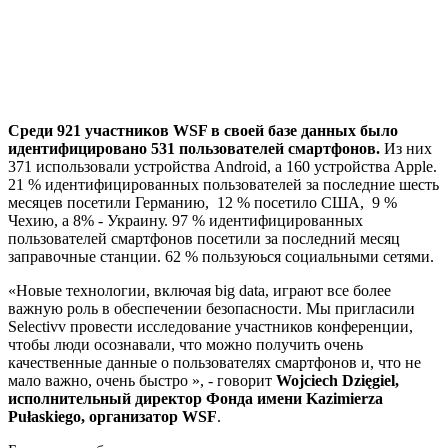
Среди 921 участников WSF в своей базе данных было
идентифицировано 531 пользователей смартфонов.
Из них
371 использовали устройства Android, а 160 устройства Apple.
21 % идентифицированных пользователей за последние шесть
месяцев посетили Германию, 12 % посетило США, 9 %
Чехию, а 8% - Украину. 97 % идентифицированных
пользователей смартфонов посетили за последний месяц
заправочные станции. 62 % пользуюься социальными сетями.
«Новые технологии, включая big data, играют все более
важную роль в обеспечении безопасности. Мы пригласили
Selectivv провести исследование участников конференции,
чтобы люди осознавали, что можно получить очень
качественные данные о пользователях смартфонов и, что не
мало важно, очень быстро », - говорит
Wojciech Dzięgiel,
исполнительный директор Фонда имени Kazimierza
Pułaskiego, организатор WSF
.