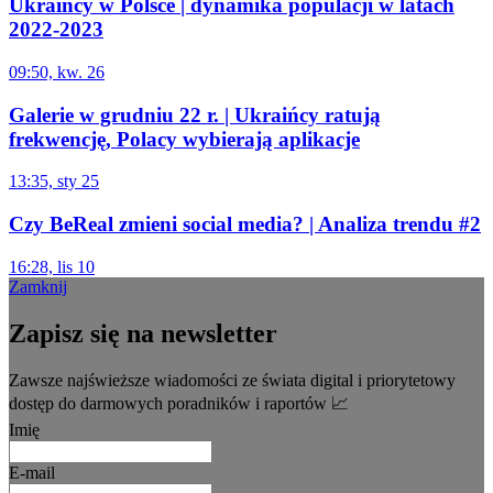
Ukraińcy w Polsce | dynamika populacji w latach
2022-2023
09:50, kw. 26
Galerie w grudniu 22 r. | Ukraińcy ratują
frekwencję, Polacy wybierają aplikacje
13:35, sty 25
Czy BeReal zmieni social media? | Analiza trendu #2
16:28, lis 10
Zamknij
Zapisz się na newsletter
Zawsze najświeższe wiadomości ze świata digital i priorytetowy
dostęp do darmowych poradników i raportów 📈
Imię
E-mail