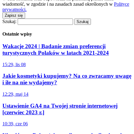
wiadomość, w zgodzie i na zasadach zasad określonych w
Polityce
prywatności.
Zapisz się
Szukaj:
Ostatnie wpisy
Wakacje 2024 | Badanie zmian preferencji
turystycznych Polaków w latach 2021-2024
15:29, lis 08
Jakie kosmetyki kupujemy? Na co zwracamy uwagę
i ile na nie wydajemy?
12:29, maj 14
Ustawienie GA4 na Twojej stronie internetowej
[czerwiec 2023 r.]
10:39, cze 06