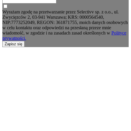
Wyrażam zgodę na przetwarzanie przez Selectivv sp. z o.o., ul.
Zwycięzców 2, 03-941 Warszawa; KRS: 0000564540,
NIP:7773252049, REGON: 361871755, moich danych osobowych
w celu kontaktu oraz odpowiedzi na przesłaną przeze mnie
wiadomość, w zgodzie i na zasadach zasad określonych w
Polityce
prywatności.
Zapisz się