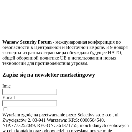
Warsaw Security Forum
- международная конференция по
безопасности в Центральной и Восточной Европе. 8-9 ноября
эксперты из разных стран мира обсуждали будущее НАТО,
общей оборонной политике UE и использовании новых
технологий для противодействия угрозам.
Zapisz się na newsletter marketingowy
Imię
E-mail
Wyrażam zgodę na przetwarzanie przez Selectivv sp. z o.o., ul.
Zwycięzców 2, 03-941 Warszawa; KRS: 0000564540,
NIP:7773252049, REGON: 361871755, moich danych osobowych
w celu kontaktu oraz odpowiedzi na przesłaną przeze mnie