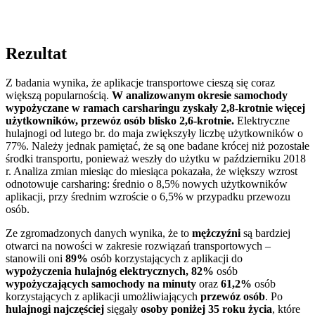
Rezultat
Z badania wynika, że aplikacje transportowe cieszą się coraz
większą popularnością.
W analizowanym okresie samochody
wypożyczane w ramach carsharingu zyskały 2,8-krotnie więcej
użytkowników, przewóz osób blisko 2,6-krotnie.
Elektryczne
hulajnogi od lutego br. do maja zwiększyły liczbę użytkowników o
77%. Należy jednak pamiętać, że są one badane krócej niż pozostałe
środki transportu, ponieważ weszły do użytku w październiku 2018
r. Analiza zmian miesiąc do miesiąca pokazała, że większy wzrost
odnotowuje carsharing: średnio o 8,5% nowych użytkowników
aplikacji, przy średnim wzroście o 6,5% w przypadku przewozu
osób.
Ze zgromadzonych danych wynika, że to
mężczyźni
są bardziej
otwarci na nowości w zakresie rozwiązań transportowych –
stanowili oni
89%
osób korzystających z aplikacji do
wypożyczenia hulajnóg elektrycznych, 82%
osób
wypożyczających samochody na minuty
oraz
61,2%
osób
korzystających z aplikacji umożliwiających
przewóz osób
. Po
hulajnogi najczęściej
sięgały
osoby poniżej 35 roku życia
, które