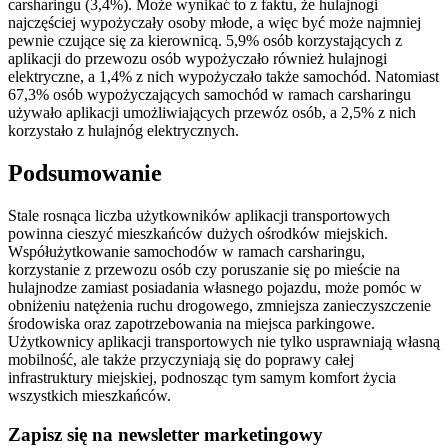
carsharingu (3,4%). Może wynikać to z faktu, że hulajnogi
najczęściej wypożyczały osoby młode, a więc być może najmniej
pewnie czujące się za kierownicą. 5,9% osób korzystających z
aplikacji do przewozu osób wypożyczało również hulajnogi
elektryczne, a 1,4% z nich wypożyczało także samochód. Natomiast
67,3% osób wypożyczających samochód w ramach carsharingu
używało aplikacji umożliwiających przewóz osób, a 2,5% z nich
korzystało z hulajnóg elektrycznych.
Podsumowanie
Stale rosnąca liczba użytkowników aplikacji transportowych
powinna cieszyć mieszkańców dużych ośrodków miejskich.
Współużytkowanie samochodów w ramach carsharingu,
korzystanie z przewozu osób czy poruszanie się po mieście na
hulajnodze zamiast posiadania własnego pojazdu, może pomóc w
obniżeniu natężenia ruchu drogowego, zmniejsza zanieczyszczenie
środowiska oraz zapotrzebowania na miejsca parkingowe.
Użytkownicy aplikacji transportowych nie tylko usprawniają własną
mobilność, ale także przyczyniają się do poprawy całej
infrastruktury miejskiej, podnosząc tym samym komfort życia
wszystkich mieszkańców.
Zapisz się na newsletter marketingowy