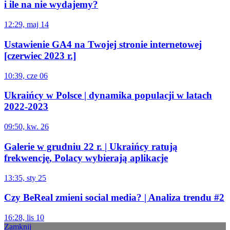
i ile na nie wydajemy?
12:29, maj 14
Ustawienie GA4 na Twojej stronie internetowej
[czerwiec 2023 r.]
10:39, cze 06
Ukraińcy w Polsce | dynamika populacji w latach
2022-2023
09:50, kw. 26
Galerie w grudniu 22 r. | Ukraińcy ratują
frekwencję, Polacy wybierają aplikacje
13:35, sty 25
Czy BeReal zmieni social media? | Analiza trendu #2
16:28, lis 10
Zamknij