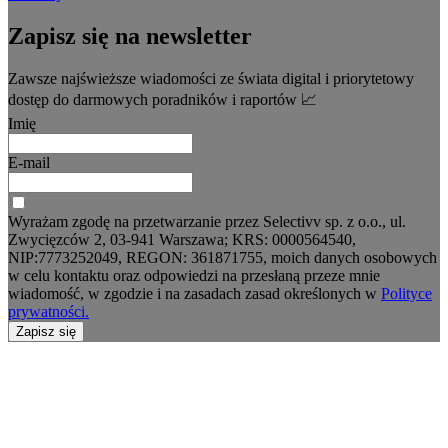
Zapisz się na newsletter
Zawsze najświeższe wiadomości ze świata digital i priorytetowy
dostęp do darmowych poradników i raportów 📈
Imię
E-mail
Wyrażam zgodę na przetwarzanie przez Selectivv sp. z o.o., ul.
Zwycięzców 2, 03-941 Warszawa; KRS: 0000564540,
NIP:7773252049, REGON: 361871755, moich danych osobowych
w celu kontaktu oraz odpowiedzi na przesłaną przeze mnie
wiadomość, w zgodzie i na zasadach zasad określonych w
Polityce
prywatności.
Zapisz się