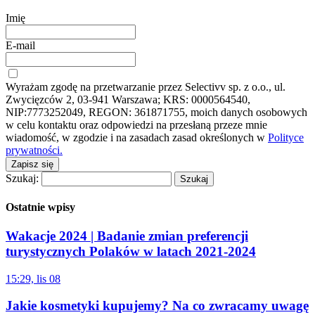
Imię
E-mail
Wyrażam zgodę na przetwarzanie przez Selectivv sp. z o.o., ul.
Zwycięzców 2, 03-941 Warszawa; KRS: 0000564540,
NIP:7773252049, REGON: 361871755, moich danych osobowych
w celu kontaktu oraz odpowiedzi na przesłaną przeze mnie
wiadomość, w zgodzie i na zasadach zasad określonych w
Polityce
prywatności.
Zapisz się
Szukaj:
Ostatnie wpisy
Wakacje 2024 | Badanie zmian preferencji
turystycznych Polaków w latach 2021-2024
15:29, lis 08
Jakie kosmetyki kupujemy? Na co zwracamy uwagę