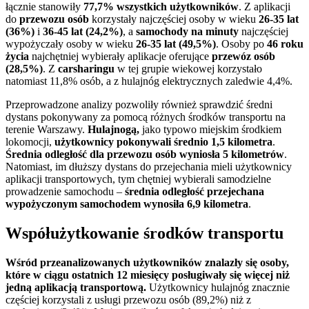
łącznie stanowiły
77,7% wszystkich użytkowników
. Z aplikacji
do
przewozu osób
korzystały najczęściej osoby w wieku
26-35 lat
(36%)
i
36-45 lat (24,2%)
, a
samochody na minuty
najczęściej
wypożyczały osoby w wieku
26-35 lat (49,5%)
. Osoby po
46 roku
życia
najchętniej wybierały aplikacje oferujące
przewóz osób
(28,5%)
. Z
carsharingu
w tej grupie wiekowej korzystało
natomiast 11,8% osób, a z hulajnóg elektrycznych zaledwie 4,4%.
Przeprowadzone analizy pozwoliły również sprawdzić średni
dystans pokonywany za pomocą różnych środków transportu na
terenie Warszawy.
Hulajnogą,
jako typowo miejskim środkiem
lokomocji,
użytkownicy pokonywali średnio 1,5 kilometra
.
Średnia odległość dla przewozu osób wyniosła 5 kilometrów
.
Natomiast, im dłuższy dystans do przejechania mieli użytkownicy
aplikacji transportowych, tym chętniej wybierali samodzielne
prowadzenie samochodu –
średnia odległość przejechana
wypożyczonym samochodem wynosiła 6,9 kilometra
.
Współużytkowanie środków transportu
Wśród przeanalizowanych użytkowników znalazły się osoby,
które w ciągu ostatnich 12 miesięcy posługiwały się więcej niż
jedną aplikacją transportową.
Użytkownicy hulajnóg znacznie
częściej korzystali z usługi przewozu osób (89,2%) niż z