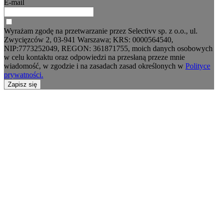
E-mail
Wyrażam zgodę na przetwarzanie przez Selectivv sp. z o.o., ul.
Zwycięzców 2, 03-941 Warszawa; KRS: 0000564540,
NIP:7773252049, REGON: 361871755, moich danych osobowych
w celu kontaktu oraz odpowiedzi na przesłaną przeze mnie
wiadomość, w zgodzie i na zasadach zasad określonych w
Polityce
prywatności.
Zapisz się