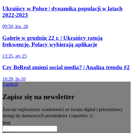
Ukraińcy w Polsce | dynamika populacji w latach
2022-2023
09:50, kw. 26
Galerie w grudniu 22 r. | Ukraińcy ratują
frekwencję, Polacy wybierają aplikacje
13:35, sty 25
Czy BeReal zmieni social media? | Analiza trendu #2
16:28, lis 10
Zamknij
Zapisz się na newsletter
Zawsze najświeższe wiadomości ze świata digital i priorytetowy
dostęp do darmowych poradników i raportów 📈
Imię