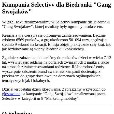
Kampania Selectivv dla Biedronki "Gang
Swojaków"
W 2021 roku zrealizowaliśmy w Selectivv kampanię dla Biedronki
"Gang Swojaków", której rezultaty były ogromnym sukcesem.
Kreacja z grą cieszyła się ogromnym zainteresowaniem. Łącznie
zdobyto 6569 punktów, a grę ukończono 501094 razy, spędzając
średnio 9 sekund na kreacji. Emisja objęła praktycznie cały kraj, tak
jak rozlokowane są sklepy Biedronki i konkurencji.
Zgodnie z założeniami dotarliśmy do rodziców dzieci w wieku 7-12
lat, wyświetlając reklamę na portalach związanych z nauką a także
na stronach z zainteresowaniami rodziców. Różnorodność emisji
wyczerpuje założenia brand awareness kampanii docierając z
przekazem do grupy docelowej na domenach ogólnopolskich,
tematycznych jak i lokalnych.
Dzisiaj jest ostatni dzień głosowania. Zapraszamy wszystkich do
głosowania
na kampanię "Gang Swojaków" zrealizowaną przez
Selectivv w kategorii nr 8 "Marketing mobilny".
O Selectivv