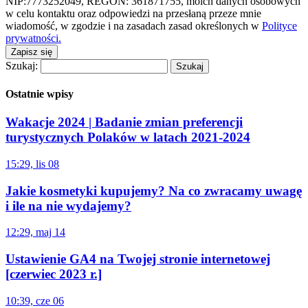
NIP:7773252049, REGON: 361871755, moich danych osobowych
w celu kontaktu oraz odpowiedzi na przesłaną przeze mnie
wiadomość, w zgodzie i na zasadach zasad określonych w
Polityce
prywatności.
Zapisz się
Szukaj:
Ostatnie wpisy
Wakacje 2024 | Badanie zmian preferencji
turystycznych Polaków w latach 2021-2024
15:29, lis 08
Jakie kosmetyki kupujemy? Na co zwracamy uwagę
i ile na nie wydajemy?
12:29, maj 14
Ustawienie GA4 na Twojej stronie internetowej
[czerwiec 2023 r.]
10:39, cze 06