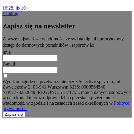
16:28, lis 10
Zamknij
Zapisz się na newsletter
Zawsze najświeższe wiadomości ze świata digital i priorytetowy
dostęp do darmowych poradników i raportów 📈
Imię
E-mail
Wyrażam zgodę na przetwarzanie przez Selectivv sp. z o.o., ul.
Zwycięzców 2, 03-941 Warszawa; KRS: 0000564540,
NIP:7773252049, REGON: 361871755, moich danych osobowych
w celu kontaktu oraz odpowiedzi na przesłaną przeze mnie
wiadomość, w zgodzie i na zasadach zasad określonych w
Polityce
prywatności.
Zapisz się