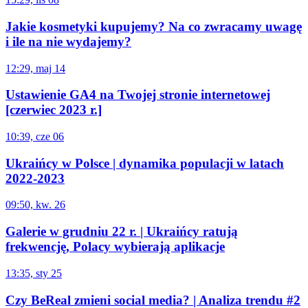
Jakie kosmetyki kupujemy? Na co zwracamy uwagę
i ile na nie wydajemy?
12:29, maj 14
Ustawienie GA4 na Twojej stronie internetowej
[czerwiec 2023 r.]
10:39, cze 06
Ukraińcy w Polsce | dynamika populacji w latach
2022-2023
09:50, kw. 26
Galerie w grudniu 22 r. | Ukraińcy ratują
frekwencję, Polacy wybierają aplikacje
13:35, sty 25
Czy BeReal zmieni social media? | Analiza trendu #2