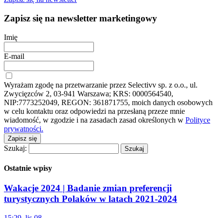
Zapisz się na newsletter marketingowy
Imię
E-mail
Wyrażam zgodę na przetwarzanie przez Selectivv sp. z o.o., ul.
Zwycięzców 2, 03-941 Warszawa; KRS: 0000564540,
NIP:7773252049, REGON: 361871755, moich danych osobowych
w celu kontaktu oraz odpowiedzi na przesłaną przeze mnie
wiadomość, w zgodzie i na zasadach zasad określonych w
Polityce
prywatności.
Zapisz się
Szukaj:
Ostatnie wpisy
Wakacje 2024 | Badanie zmian preferencji
turystycznych Polaków w latach 2021-2024
15:29, lis 08