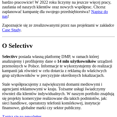
bardzo pracowicie! W 2022 roku liczymy na jeszcze więcej pracy,
zaufania od naszych klientów oraz nowych współprac. Chcesz
zaplanować kampanię dla swojego przedsiębiorstwa?
Napisz do
nas
!
Zapoznajcie się ze zrealizowanymi przez nas projektami w zakładce
Case Study
.
O Selectivv
Selectivv
posiada własną platformę DMP, w ramach której
analizujemy i profilujemy dane o
14 mln użytkowników
urządzeń
przenośnych w Polsce. Informacje te wykorzystujemy do realizacji
kampanii jak również w celu dotarcia z reklamą do właściwych
grup użytkowników w precyzyjnie określonych lokalizacjach.
Stale współpracujemy z największymi domami mediowymi i
agencjami reklamowymi w kraju. Tożsame usługi świadczymy
również dla klientów indywidualnych. W naszym portfolio znajdują
się projekty komercyjne realizowane dla takich podmiotów, jak:
sieci handlowe, operatorzy telefonii komórkowej, instytucje
finansowe, globalne marki czy sektor publiczny.
Zapisz się na newsletter