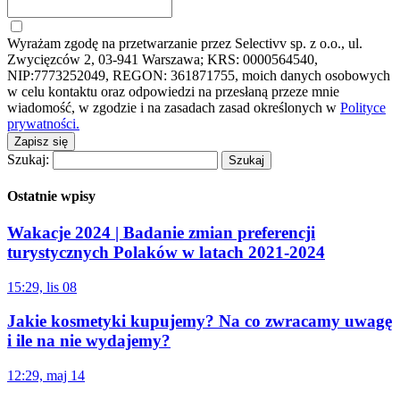
Wyrażam zgodę na przetwarzanie przez Selectivv sp. z o.o., ul.
Zwycięzców 2, 03-941 Warszawa; KRS: 0000564540,
NIP:7773252049, REGON: 361871755, moich danych osobowych
w celu kontaktu oraz odpowiedzi na przesłaną przeze mnie
wiadomość, w zgodzie i na zasadach zasad określonych w
Polityce
prywatności.
Zapisz się
Szukaj:
Ostatnie wpisy
Wakacje 2024 | Badanie zmian preferencji
turystycznych Polaków w latach 2021-2024
15:29, lis 08
Jakie kosmetyki kupujemy? Na co zwracamy uwagę
i ile na nie wydajemy?
12:29, maj 14