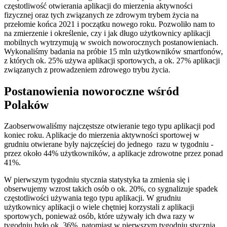
częstotliwość otwierania aplikacji do mierzenia aktywności
fizycznej oraz tych związanych ze zdrowym trybem życia na
przełomie końca 2021 i początku nowego roku. Pozwoliło nam to
na zmierzenie i określenie, czy i jak długo użytkownicy aplikacji
mobilnych wytrzymują w swoich noworocznych postanowieniach.
Wykonaliśmy badania na próbie 15 mln użytkowników smartfonów,
z których ok. 25% używa aplikacji sportowych, a ok. 27% aplikacji
związanych z prowadzeniem zdrowego trybu życia.
Postanowienia noworoczne wśród
Polaków
Zaobserwowaliśmy najczęstsze otwieranie tego typu aplikacji pod
koniec roku. Aplikacje do mierzenia aktywności sportowej w
grudniu otwierane były najczęściej do jednego razu w tygodniu -
przez około 44% użytkowników, a aplikacje zdrowotne przez ponad
41%.
W pierwszym tygodniu stycznia statystyka ta zmienia się i
obserwujemy wzrost takich osób o ok. 20%, co sygnalizuje spadek
częstotliwości używania tego typu aplikacji. W grudniu
użytkownicy aplikacji o wiele chętniej korzystali z aplikacji
sportowych, ponieważ osób, które używały ich dwa razy w
tygodniu było ok. 36%, natomiast w pierwszym tygodniu stycznia