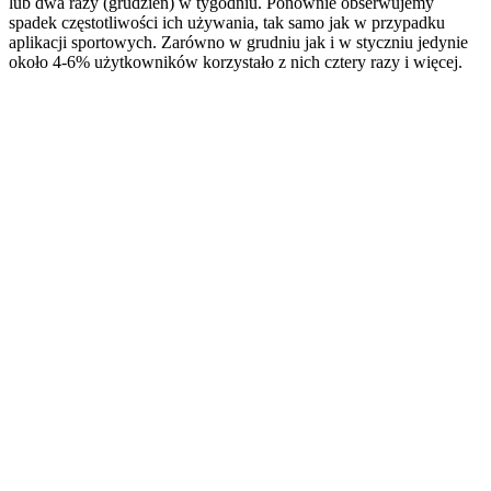
lub dwa razy (grudzień) w tygodniu. Ponownie obserwujemy
spadek częstotliwości ich używania, tak samo jak w przypadku
aplikacji sportowych. Zarówno w grudniu jak i w styczniu jedynie
około 4-6% użytkowników korzystało z nich cztery razy i więcej.