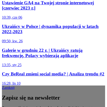
Ustawienie GA4 na Twojej stronie internetowej
[czerwiec 2023 r.]
10:39, cze 06
Ukraińcy w Polsce | dynamika populacji w latach
2022-2023
09:50, kw. 26
Galerie w grudniu 22 r. | Ukraińcy ratują
frekwencję, Polacy wybierają aplikacje
13:35, sty 25
Czy BeReal zmieni social media? | Analiza trendu #2
16:28, lis 10
Zamknij
Zapisz się na newsletter