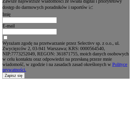
Zawsze najświeższe wiadomości ze świata digital i priorytetowy
dostęp do darmowych poradników i raportów 📈
Imię
E-mail
Wyrażam zgodę na przetwarzanie przez Selectivv sp. z o.o., ul.
Zwycięzców 2, 03-941 Warszawa; KRS: 0000564540,
NIP:7773252049, REGON: 361871755, moich danych osobowych
w celu kontaktu oraz odpowiedzi na przesłaną przeze mnie
wiadomość, w zgodzie i na zasadach zasad określonych w
Polityce
prywatności.
Zapisz się