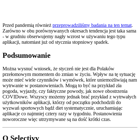
Przed pandemią również
przeprowadziliśmy badania na ten temat
.
Zarówno w obu porównywanych okresach tendencja jest taka sama
- w grudniu obserwujemy nagły wzrost w używaniu tego typu
aplikacji, natomiast już od stycznia stopniowy spadek.
Podsumowanie
Można wysnuć wniosek, że styczeń nie jest dla Polaków
przełomowym momentem do zmian w życiu. Wpływ na tę sytuację
może mieć wiele czynników i wymówek, które uniemożliwiają nam
wytrwanie w postanowieniach. Mogą to być na przykład zła
pogoda, wyjazdy, czy faktyczne powody, jak nowe obostrzenia
COVIDowe. Wszyscy możemy jednak brać przykład z wytrwałych
użytkowników aplikacji, którzy od początku podchodzili do
wyzwań sportowych bądź diet systematycznie, uruchamiając
aplikacje co najmniej cztery razy w tygodniu. Postanowienia
noworoczne więc utrzymywane są na dość krótki czas.
O Selectivv