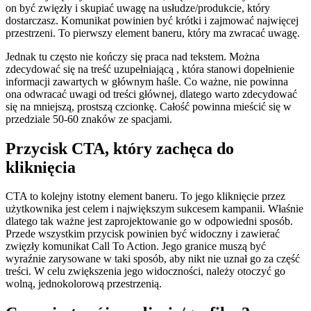
on być zwięzły i skupiać uwagę na usłudze/produkcie, który
dostarczasz. Komunikat powinien być krótki i zajmować najwięcej
przestrzeni. To pierwszy element baneru, który ma zwracać uwagę.
Jednak tu często nie kończy się praca nad tekstem. Można
zdecydować się na treść uzupełniającą , która stanowi dopełnienie
informacji zawartych w głównym haśle. Co ważne, nie powinna
ona odwracać uwagi od treści głównej, dlatego warto zdecydować
się na mniejszą, prostszą czcionkę. Całość powinna mieścić się w
przedziale 50-60 znaków ze spacjami.
Przycisk CTA, który zachęca do
kliknięcia
CTA to kolejny istotny element baneru. To jego kliknięcie przez
użytkownika jest celem i największym sukcesem kampanii. Właśnie
dlatego tak ważne jest zaprojektowanie go w odpowiedni sposób.
Przede wszystkim przycisk powinien być widoczny i zawierać
zwięzły komunikat Call To Action. Jego granice muszą być
wyraźnie zarysowane w taki sposób, aby nikt nie uznał go za część
treści. W celu zwiększenia jego widoczności, należy otoczyć go
wolną, jednokolorową przestrzenią.