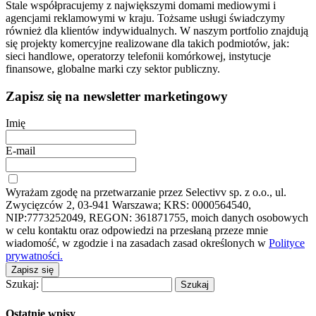
Stale współpracujemy z największymi domami mediowymi i
agencjami reklamowymi w kraju. Tożsame usługi świadczymy
również dla klientów indywidualnych. W naszym portfolio znajdują
się projekty komercyjne realizowane dla takich podmiotów, jak:
sieci handlowe, operatorzy telefonii komórkowej, instytucje
finansowe, globalne marki czy sektor publiczny.
Zapisz się na newsletter marketingowy
Imię
E-mail
Wyrażam zgodę na przetwarzanie przez Selectivv sp. z o.o., ul.
Zwycięzców 2, 03-941 Warszawa; KRS: 0000564540,
NIP:7773252049, REGON: 361871755, moich danych osobowych
w celu kontaktu oraz odpowiedzi na przesłaną przeze mnie
wiadomość, w zgodzie i na zasadach zasad określonych w
Polityce
prywatności.
Zapisz się
Szukaj:
Ostatnie wpisy