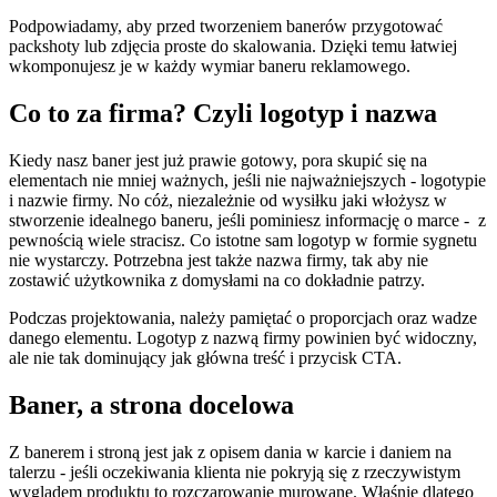
Podpowiadamy, aby przed tworzeniem banerów przygotować
packshoty lub zdjęcia proste do skalowania. Dzięki temu łatwiej
wkomponujesz je w każdy wymiar baneru reklamowego.
Co to za firma? Czyli logotyp i nazwa
Kiedy nasz baner jest już prawie gotowy, pora skupić się na
elementach nie mniej ważnych, jeśli nie najważniejszych - logotypie
i nazwie firmy. No cóż, niezależnie od wysiłku jaki włożysz w
stworzenie idealnego baneru, jeśli pominiesz informację o marce - z
pewnością wiele stracisz. Co istotne sam logotyp w formie sygnetu
nie wystarczy. Potrzebna jest także nazwa firmy, tak aby nie
zostawić użytkownika z domysłami na co dokładnie patrzy.
Podczas projektowania, należy pamiętać o proporcjach oraz wadze
danego elementu. Logotyp z nazwą firmy powinien być widoczny,
ale nie tak dominujący jak główna treść i przycisk CTA.
Baner, a strona docelowa
Z banerem i stroną jest jak z opisem dania w karcie i daniem na
talerzu - jeśli oczekiwania klienta nie pokryją się z rzeczywistym
wyglądem produktu to rozczarowanie murowane. Właśnie dlatego