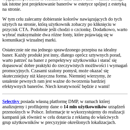
tak istotne jest projektowanie banerów w estetyce spójnej z estetyką
na stronie.
W tym celu zalecamy dobieranie kolorów nawiązujących do tych
użytych na stronie, którą użytkownik zobaczy po kliknięciu w
przycisk CTA. Podobnie jeśli chodzi o czcionkę. Dodatkowo, warto
wybrać maksymalnie dwa różne fonty, które pojawiają się w
komunikacji wizualnej marki.
Ostatecznie nie ma jednego sprawdzonego przepisu na idealny
baner. Każdy produkt jest inny, dlatego oprócz sztywnych porad,
warto patrzeć na baner z perspektywy użytkownika i starać się
dopasować dobre praktyki do rzeczywistych możliwości i wymagań
promocyjnych. Czasami szalony pomysł, może okazać się
skuteczniejszy niż klasyczna forma. Niemniej wierzymy, że
ustalenie pewnych ram jest ważne do tworzenia bardziej
efektywnych banerów. Niech kreatywność będzie z wami!
Selectivv
posiada własną platformę DMP, w ramach której
analizujemy i profilujemy dane o
14 mln użytkowników
urządzeń
przenośnych w Polsce. Informacje te wykorzystujemy do realizacji
kampanii jak również w celu dotarcia z reklamą do właściwych
grup użytkowników w precyzyjnie określonych lokalizacjach.