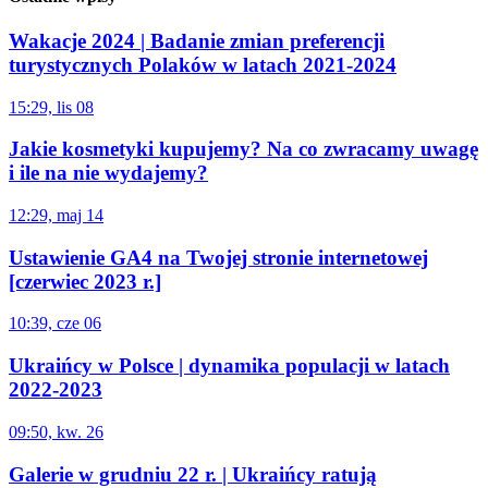
Wakacje 2024 | Badanie zmian preferencji
turystycznych Polaków w latach 2021-2024
15:29, lis 08
Jakie kosmetyki kupujemy? Na co zwracamy uwagę
i ile na nie wydajemy?
12:29, maj 14
Ustawienie GA4 na Twojej stronie internetowej
[czerwiec 2023 r.]
10:39, cze 06
Ukraińcy w Polsce | dynamika populacji w latach
2022-2023
09:50, kw. 26
Galerie w grudniu 22 r. | Ukraińcy ratują