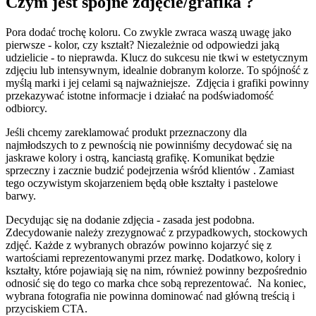
Czym jest spójne zdjęcie/grafika ?
Pora dodać trochę koloru. Co zwykle zwraca waszą uwagę jako
pierwsze - kolor, czy kształt? Niezależnie od odpowiedzi jaką
udzielicie - to nieprawda. Klucz do sukcesu nie tkwi w estetycznym
zdjęciu lub intensywnym, idealnie dobranym kolorze. To spójność z
myślą marki i jej celami są najważniejsze. Zdjęcia i grafiki powinny
przekazywać istotne informacje i działać na podświadomość
odbiorcy.
Jeśli chcemy zareklamować produkt przeznaczony dla
najmłodszych to z pewnością nie powinniśmy decydować się na
jaskrawe kolory i ostrą, kanciastą grafikę. Komunikat będzie
sprzeczny i zacznie budzić podejrzenia wśród klientów . Zamiast
tego oczywistym skojarzeniem będą obłe kształty i pastelowe
barwy.
Decydując się na dodanie zdjęcia - zasada jest podobna.
Zdecydowanie należy zrezygnować z przypadkowych, stockowych
zdjęć. Każde z wybranych obrazów powinno kojarzyć się z
wartościami reprezentowanymi przez markę. Dodatkowo, kolory i
kształty, które pojawiają się na nim, również powinny bezpośrednio
odnosić się do tego co marka chce sobą reprezentować. Na koniec,
wybrana fotografia nie powinna dominować nad główną treścią i
przyciskiem CTA.