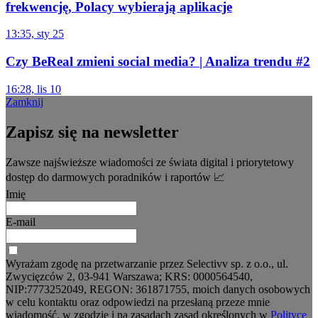
frekwencję, Polacy wybierają aplikacje
13:35, sty 25
Czy BeReal zmieni social media? | Analiza trendu #2
16:28, lis 10
Zamknij
Zapisz się na newsletter
Zawsze najświeższe wiadomości ze świata digital i priorytetowy
dostęp do darmowych poradników i raportów 📈
Imię
E-mail
Wyrażam zgodę na przetwarzanie przez Selectivv sp. z o.o., ul.
Zwycięzców 2, 03-941 Warszawa; KRS: 0000564540,
NIP:7773252049, REGON: 361871755, moich danych osobowych
w celu kontaktu oraz odpowiedzi na przesłaną przeze mnie
wiadomość, w zgodzie i na zasadach zasad określonych w
Polityce