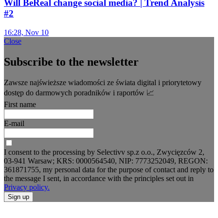
Will BeReal change social media? | Trend Analysis
#2
16:28, Nov 10
Close
Subscribe to the newsletter
Zawsze najświeższe wiadomości ze świata digital i priorytetowy
dostęp do darmowych poradników i raportów 📈
First name
E-mail
I consent to the processing by Selectivv sp.z o.o., Zwycięzców 2,
03-941 Warsaw; KRS: 0000564540, NIP: 7773252049, REGON:
361871755, my personal data for the purpose of contact and reply to
the message I sent, in accordance with the principles set out in
Privacy policy.
Sign up