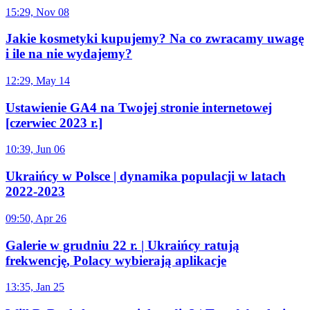
15:29, Nov 08
Jakie kosmetyki kupujemy? Na co zwracamy uwagę
i ile na nie wydajemy?
12:29, May 14
Ustawienie GA4 na Twojej stronie internetowej
[czerwiec 2023 r.]
10:39, Jun 06
Ukraińcy w Polsce | dynamika populacji w latach
2022-2023
09:50, Apr 26
Galerie w grudniu 22 r. | Ukraińcy ratują
frekwencję, Polacy wybierają aplikacje
13:35, Jan 25