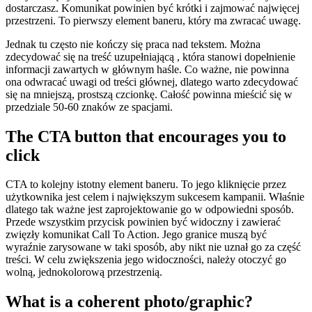
dostarczasz. Komunikat powinien być krótki i zajmować najwięcej
przestrzeni. To pierwszy element baneru, który ma zwracać uwagę.
Jednak tu często nie kończy się praca nad tekstem. Można
zdecydować się na treść uzupełniającą , która stanowi dopełnienie
informacji zawartych w głównym haśle. Co ważne, nie powinna
ona odwracać uwagi od treści głównej, dlatego warto zdecydować
się na mniejszą, prostszą czcionkę. Całość powinna mieścić się w
przedziale 50-60 znaków ze spacjami.
The CTA button that encourages you to
click
CTA to kolejny istotny element baneru. To jego kliknięcie przez
użytkownika jest celem i największym sukcesem kampanii. Właśnie
dlatego tak ważne jest zaprojektowanie go w odpowiedni sposób.
Przede wszystkim przycisk powinien być widoczny i zawierać
zwięzły komunikat Call To Action. Jego granice muszą być
wyraźnie zarysowane w taki sposób, aby nikt nie uznał go za część
treści. W celu zwiększenia jego widoczności, należy otoczyć go
wolną, jednokolorową przestrzenią.
What is a coherent photo/graphic?