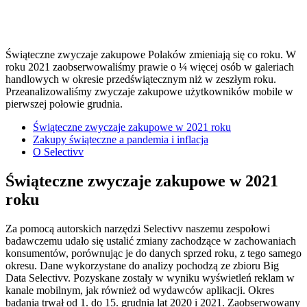
Świąteczne zwyczaje zakupowe Polaków zmieniają się co roku. W
roku 2021 zaobserwowaliśmy prawie o ¼ więcej osób w galeriach
handlowych w okresie przedświątecznym niż w zeszłym roku.
Przeanalizowaliśmy zwyczaje zakupowe użytkowników mobile w
pierwszej połowie grudnia.
Świąteczne zwyczaje zakupowe w 2021 roku
Zakupy świąteczne a pandemia i inflacja
O Selectivv
Świąteczne zwyczaje zakupowe w 2021
roku
Za pomocą autorskich narzędzi Selectivv naszemu zespołowi
badawczemu udało się ustalić zmiany zachodzące w zachowaniach
konsumentów, porównując je do danych sprzed roku, z tego samego
okresu. Dane wykorzystane do analizy pochodzą ze zbioru Big
Data Selectivv. Pozyskane zostały w wyniku wyświetleń reklam w
kanale mobilnym, jak również od wydawców aplikacji. Okres
badania trwał od 1. do 15. grudnia lat 2020 i 2021. Zaobserwowany