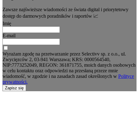
Zawsze najświeższe wiadomości ze świata digital i priorytetowy
dostęp do darmowych poradników i raportów 📈
Imię
E-mail
Wyrażam zgodę na przetwarzanie przez Selectivv sp. z o.o., ul.
Zwycięzców 2, 03-941 Warszawa; KRS: 0000564540,
NIP:7773252049, REGON: 361871755, moich danych osobowych
w celu kontaktu oraz odpowiedzi na przesłaną przeze mnie
wiadomość, w zgodzie i na zasadach zasad określonych w
Polityce
prywatności.
Zapisz się