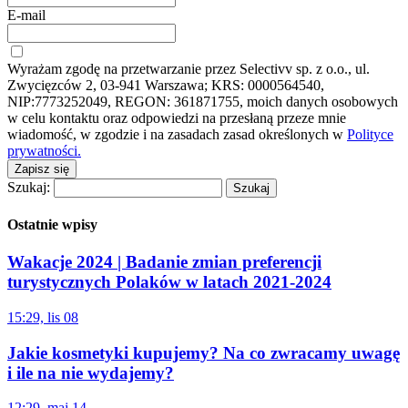
E-mail
Wyrażam zgodę na przetwarzanie przez Selectivv sp. z o.o., ul.
Zwycięzców 2, 03-941 Warszawa; KRS: 0000564540,
NIP:7773252049, REGON: 361871755, moich danych osobowych
w celu kontaktu oraz odpowiedzi na przesłaną przeze mnie
wiadomość, w zgodzie i na zasadach zasad określonych w
Polityce
prywatności.
Zapisz się
Szukaj:
Ostatnie wpisy
Wakacje 2024 | Badanie zmian preferencji
turystycznych Polaków w latach 2021-2024
15:29, lis 08
Jakie kosmetyki kupujemy? Na co zwracamy uwagę
i ile na nie wydajemy?
12:29, maj 14