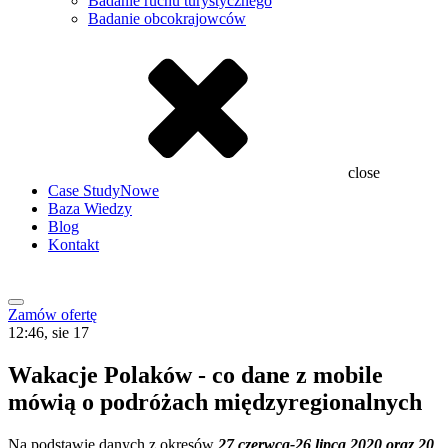
Badanie ruchu turystycznego
Badanie obcokrajowców
close
Case Study
Nowe
Baza Wiedzy
Blog
Kontakt
Zamów ofertę
12:46, sie 17
Wakacje Polaków - co dane z mobile
mówią o podróżach międzyregionalnych
Na podstawie danych z okresów
27 czerwca-26 lipca 2020 oraz 20