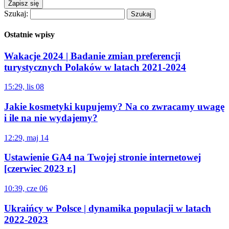
Zapisz się
Szukaj:
Ostatnie wpisy
Wakacje 2024 | Badanie zmian preferencji
turystycznych Polaków w latach 2021-2024
15:29, lis 08
Jakie kosmetyki kupujemy? Na co zwracamy uwagę
i ile na nie wydajemy?
12:29, maj 14
Ustawienie GA4 na Twojej stronie internetowej
[czerwiec 2023 r.]
10:39, cze 06
Ukraińcy w Polsce | dynamika populacji w latach
2022-2023