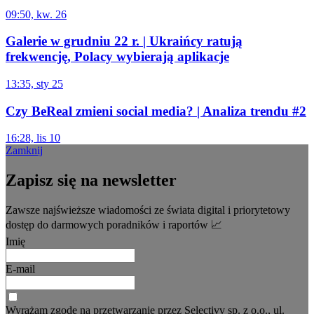
09:50, kw. 26
Galerie w grudniu 22 r. | Ukraińcy ratują
frekwencję, Polacy wybierają aplikacje
13:35, sty 25
Czy BeReal zmieni social media? | Analiza trendu #2
16:28, lis 10
Zamknij
Zapisz się na newsletter
Zawsze najświeższe wiadomości ze świata digital i priorytetowy
dostęp do darmowych poradników i raportów 📈
Imię
E-mail
Wyrażam zgodę na przetwarzanie przez Selectivv sp. z o.o., ul.