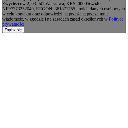
Zwycięzców 2, 03-941 Warszawa; KRS: 0000564540,
NIP:7773252049, REGON: 361871755, moich danych osobowych
w celu kontaktu oraz odpowiedzi na przesłaną przeze mnie
wiadomość, w zgodzie i na zasadach zasad określonych w
Polityce
prywatności.
Zapisz się