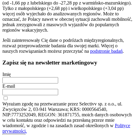
(od -1,66 pp z lubelskiego do -27,28 pp z warmińsko-mazurskiego).
Tylko z małopolskiego (+2,68 pp) i wielkopolskiego (+3,04 pp)
więcej osób wyjechało do analizowanych regionów. Może to
oznaczać, że Polacy nawet w obecnej sytuacji zachowali mobilność,
jednak zrezygnowali z masowych wyjazdów do popularnych
regionów wakacyjnych.
Jeśli zainteresowały Cię dane o podróżach międzyregionalnych,
rozważ przeprowadzenie badania dla swojej marki. Więcej o
naszych rozwiązaniach możesz przeczytać na
podstronie badań
.
Zapisz się na newsletter marketingowy
Imię
E-mail
Wyrażam zgodę na przetwarzanie przez Selectivv sp. z o.o., ul.
Zwycięzców 2, 03-941 Warszawa; KRS: 0000564540,
NIP:7773252049, REGON: 361871755, moich danych osobowych
w celu kontaktu oraz odpowiedzi na przesłaną przeze mnie
wiadomość, w zgodzie i na zasadach zasad określonych w
Polityce
prywatności.