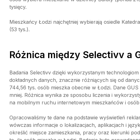
tysięcy.
Mieszkańcy Łodzi najchętniej wybierają osiedle Katedra
(53 tys.).
Różnica między Selectivv a
Badania Selectivv dzięki wykorzystanym technologiom
dokładnych danych, znacznie różniących się od dany
744,56 tys. osób mieszka obecnie w Łodzi. Dane GUS 
mniej. Różnica wynika ze sposobu liczenia i wykorzys
na mobilnym ruchu internetowym mieszkańców i osób
Opracowaliśmy te dane na podstawie wyświetleń rekl
wówczas informacje o lokalizacjach, aplikacjach i jęz
określić miejsce zamieszkania, pracy oraz kierunki p
to, ile osób mieszka w Łodzi. Badanie było prowadzo