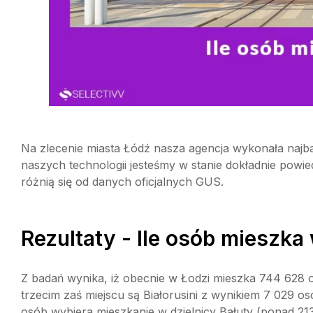
Na zlecenie miasta Łódź nasza agencja wykonała najba
naszych technologii jesteśmy w stanie dokładnie powie
różnią się od danych oficjalnych GUS.
Rezultaty - Ile osób mieszka
Z badań wynika, iż obecnie w Łodzi mieszka 744 628 o
trzecim zaś miejscu są Białorusini z wynikiem 7 029 o
osób wybiera mieszkanie w dzielnicy Bałuty (ponad 213