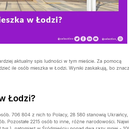
rdziej aktualny spis ludności w tym mieście. Za pomocą
dzieć ile osób mieszka w Łodzi. Wyniki zaskakują, bo znac
 w Łodzi?
sób. 706 804 z nich to Polacy, 28 580 stanowią Ukraińcy,
sób. Pozostałe 2215 osób to inne, różne narodowości. Najwi
 tys.), natomiast w Śródmieściu ponad dwa razy mniej - 10