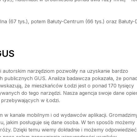
lna (67 tys.), potem Bałuty-Centrum (66 tys.) oraz Bałuty-
 GUS
 i autorskim narzędziom pozwoliły na uzyskanie bardzo
ch publicznych GUS. Analiza badawcza pokazała, że pona
wskazują, że mieszkańców Łodzi jest o ponad 170 tysięcy
tywanych do tego narzędzi. Nasza agencja swoje dane opie
 przebywających w Łodzi.
am w kanale mobilnym i od wydawców aplikacji. Gromadzim
yku, jakim posługuje się dane osoba. W ten sposób możemy
odróży. Dzięki temu wiemy dokładnie i możemy odpowiedzieć
ne nocą celem zapewnienia wiarygodności wyników.