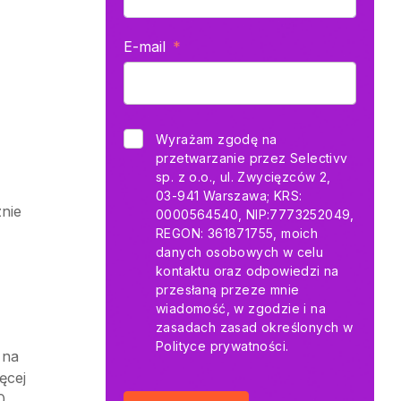
E-mail
Wyrażam zgodę na
przetwarzanie przez Selectivv
sp. z o.o., ul. Zwycięzców 2,
03-941 Warszawa; KRS:
znie
0000564540, NIP:7773252049,
REGON: 361871755, moich
danych osobowych w celu
kontaktu oraz odpowiedzi na
przesłaną przeze mnie
wiadomość, w zgodzie i na
zasadach zasad określonych w
Polityce prywatności.
 na
ęcej
0