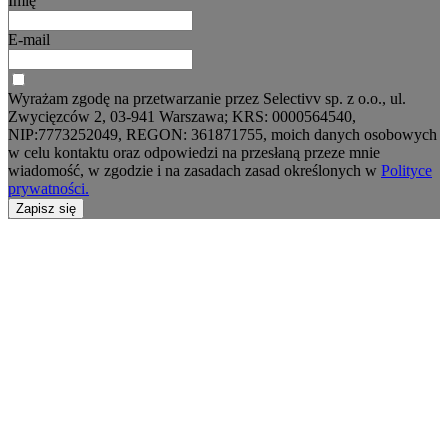
Imię
E-mail
Wyrażam zgodę na przetwarzanie przez Selectivv sp. z o.o., ul.
Zwycięzców 2, 03-941 Warszawa; KRS: 0000564540,
NIP:7773252049, REGON: 361871755, moich danych osobowych
w celu kontaktu oraz odpowiedzi na przesłaną przeze mnie
wiadomość, w zgodzie i na zasadach zasad określonych w
Polityce
prywatności.
Zapisz się