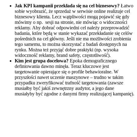
Jak KPI kampanii przekłada się na cel biznesowy?
Łatwo
sobie wyobrazić, że sprzedaż w serwisie online realizuje cel
biznesowy klienta. Lecz wątpliwości mogą pojawić się gdy
mówimy o np. sesji na stronie, nie mówiąc o widoczności
reklamy. Aby dobrać odpowiedni cel należy przeprowadzić
badania, które będą w stanie wykazać przekładanie się celów
pośrednich na cel główny. Jeśli nie ma możliwości zrobienia
tego samemu, to można skorzystać z badań dostępnych na
rynku. Można też przyjąć dobre praktyki (np. wysoka
widoczność reklamy, brand safety, częstotliwość).
Kim jest grupa docelowa?
Epoka demograficznego
definiowania dawno minęła. Teraz kluczowe jest
targetowanie opierające się o profile behawioralne. W
przyszłości nawet uczenie maszynowe – trudno w takim
przypadku zweryfikować trafność targetowania (zawsze
musiałby być jakiś zewnętrzny audytor, a jego dane
musiałyby być zgodne z danymi firmy realizującej kampanię).