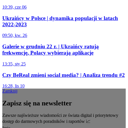
10:39, cze 06
Ukraińcy w Polsce | dynamika populacji w latach
2022-2023
09:50, kw. 26
Galerie w grudniu 22 r. | Ukraińcy ratują
frekwencję, Polacy wybierają aplikacje
13:35, sty 25
Czy BeReal zmieni social media? | Analiza trendu #2
16:28, lis 10
Zamknij
Zapisz się na newsletter
Zawsze najświeższe wiadomości ze świata digital i priorytetowy
dostęp do darmowych poradników i raportów 📈