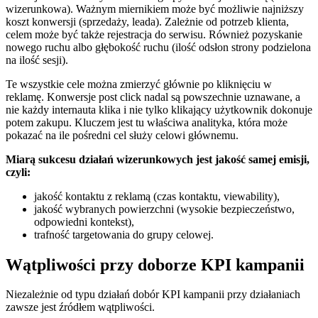
wizerunkowa). Ważnym miernikiem może być możliwie najniższy
koszt konwersji (sprzedaży, leada). Zależnie od potrzeb klienta,
celem może być także rejestracja do serwisu. Również pozyskanie
nowego ruchu albo głębokość ruchu (ilość odsłon strony podzielona
na ilość sesji).
Te wszystkie cele można zmierzyć głównie po kliknięciu w
reklamę. Konwersje post click nadal są powszechnie uznawane, a
nie każdy internauta klika i nie tylko klikający użytkownik dokonuje
potem zakupu. Kluczem jest tu właściwa analityka, która może
pokazać na ile pośredni cel służy celowi głównemu.
Miarą sukcesu działań wizerunkowych jest jakość samej emisji,
czyli:
jakość kontaktu z reklamą (czas kontaktu, viewability),
jakość wybranych powierzchni (wysokie bezpieczeństwo,
odpowiedni kontekst),
trafność targetowania do grupy celowej.
Wątpliwości przy doborze KPI kampanii
Niezależnie od typu działań dobór KPI kampanii przy działaniach
zawsze jest źródłem wątpliwości.