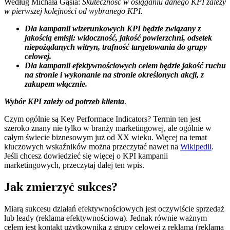
Według Michała Gąsia:
Skuteczność w osiąganiu danego KPI zależy
w pierwszej kolejności od wybranego KPI.
Dla kampanii wizerunkowych KPI będzie związany z
jakością emisji: widoczność, jakość powierzchni, odsetek
niepożądanych witryn, trafność targetowania do grupy
celowej.
Dla kampanii efektywnościowych celem będzie jakość ruchu
na stronie i wykonanie na stronie określonych akcji, z
zakupem włącznie.
Wybór KPI zależy od potrzeb klienta
.
Czym ogólnie są Key Performace Indicators? Termin ten jest
szeroko znany nie tylko w branży marketingowej, ale ogólnie w
całym świecie biznesowym już od XX wieku. Więcej na temat
kluczowych wskaźników można przeczytać nawet na
Wikipedii
.
Jeśli chcesz dowiedzieć się więcej o KPI kampanii
marketingowych, przeczytaj dalej ten wpis.
Jak zmierzyć sukces?
Miarą sukcesu działań efektywnościowych jest oczywiście sprzedaż
lub leady (reklama efektywnościowa). Jednak równie ważnym
celem jest kontakt użytkownika z grupy celowej z reklamą (reklama