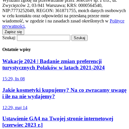
Wyrażam zgodę na przetwarzanie przez Selectivv sp. z o.o., ul.
Zwycięzców 2, 03-941 Warszawa; KRS: 0000564540,
NIP:7773252049, REGON: 361871755, moich danych osobowych
w celu kontaktu oraz odpowiedzi na przesłaną przeze mnie
wiadomość, w zgodzie i na zasadach zasad określonych w
Polityce
prywatności.
Zapisz się
Szukaj:
Ostatnie wpisy
Wakacje 2024 | Badanie zmian preferencji
turystycznych Polaków w latach 2021-2024
15:29, lis 08
Jakie kosmetyki kupujemy? Na co zwracamy uwagę
i ile na nie wydajemy?
12:29, maj 14
Ustawienie GA4 na Twojej stronie internetowej
[czerwiec 2023 r.]