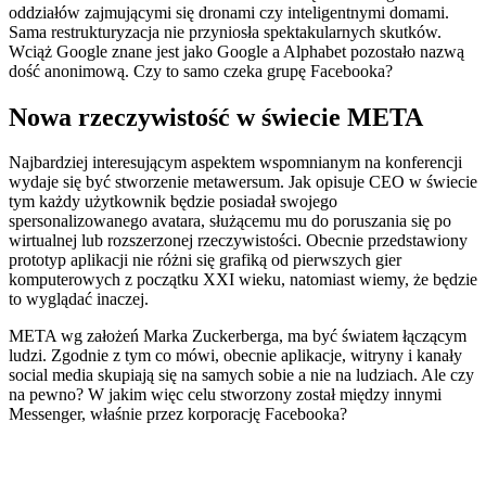
oddziałów zajmującymi się dronami czy inteligentnymi domami.
Sama restrukturyzacja nie przyniosła spektakularnych skutków.
Wciąż Google znane jest jako Google a Alphabet pozostało nazwą
dość anonimową. Czy to samo czeka grupę Facebooka?
Nowa rzeczywistość w świecie META
Najbardziej interesującym aspektem wspomnianym na konferencji
wydaje się być stworzenie metawersum. Jak opisuje CEO w świecie
tym każdy użytkownik będzie posiadał swojego
spersonalizowanego avatara, służącemu mu do poruszania się po
wirtualnej lub rozszerzonej rzeczywistości. Obecnie przedstawiony
prototyp aplikacji nie różni się grafiką od pierwszych gier
komputerowych z początku XXI wieku, natomiast wiemy, że będzie
to wyglądać inaczej.
META wg założeń Marka Zuckerberga, ma być światem łączącym
ludzi. Zgodnie z tym co mówi, obecnie aplikacje, witryny i kanały
social media skupiają się na samych sobie a nie na ludziach. Ale czy
na pewno? W jakim więc celu stworzony został między innymi
Messenger, właśnie przez korporację Facebooka?