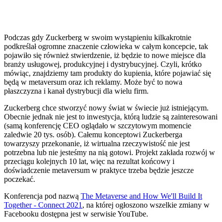
Podczas gdy Zuckerberg w swoim wystąpieniu kilkakrotnie
podkreślał ogromne znaczenie człowieka w całym koncepcie, tak
pojawiło się również stwierdzenie, iż będzie to nowe miejsce dla
branży usługowej, produkcyjnej i dystrybucyjnej. Czyli, krótko
mówiąc, znajdziemy tam produkty do kupienia, które pojawiać się
będą w metaversum oraz ich reklamy. Może być to nowa
płaszczyzna i kanał dystrybucji dla wielu firm.
Zuckerberg chce stworzyć nowy świat w świecie już istniejącym.
Obecnie jednak nie jest to inwestycja, którą ludzie są zainteresowani
(samą konferencję CEO oglądało w szczytowym momencie
zaledwie 20 tys. osób). Całemu konceptowi Zuckerberga
towarzyszy przekonanie, iż wirtualna rzeczywistość nie jest
potrzebna lub nie jesteśmy na nią gotowi. Projekt zakłada rozwój w
przeciągu kolejnych 10 lat, więc na rezultat końcowy i
doświadczenie metaversum w praktyce trzeba będzie jeszcze
poczekać.
Konferencja pod nazwą
The Metaverse and How We'll Build It
Together - Connect 2021
, na której ogłoszono wszelkie zmiany w
Facebooku dostępna jest w serwisie YouTube.