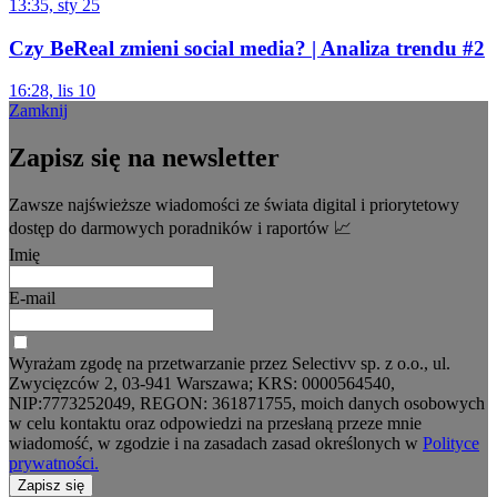
13:35, sty 25
Czy BeReal zmieni social media? | Analiza trendu #2
16:28, lis 10
Zamknij
Zapisz się na newsletter
Zawsze najświeższe wiadomości ze świata digital i priorytetowy
dostęp do darmowych poradników i raportów 📈
Imię
E-mail
Wyrażam zgodę na przetwarzanie przez Selectivv sp. z o.o., ul.
Zwycięzców 2, 03-941 Warszawa; KRS: 0000564540,
NIP:7773252049, REGON: 361871755, moich danych osobowych
w celu kontaktu oraz odpowiedzi na przesłaną przeze mnie
wiadomość, w zgodzie i na zasadach zasad określonych w
Polityce
prywatności.
Zapisz się