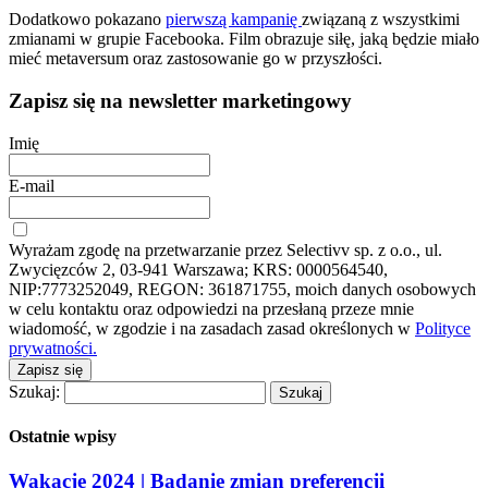
Dodatkowo pokazano
pierwszą kampanię
związaną z wszystkimi
zmianami w grupie Facebooka. Film obrazuje siłę, jaką będzie miało
mieć metaversum oraz zastosowanie go w przyszłości.
Zapisz się na newsletter marketingowy
Imię
E-mail
Wyrażam zgodę na przetwarzanie przez Selectivv sp. z o.o., ul.
Zwycięzców 2, 03-941 Warszawa; KRS: 0000564540,
NIP:7773252049, REGON: 361871755, moich danych osobowych
w celu kontaktu oraz odpowiedzi na przesłaną przeze mnie
wiadomość, w zgodzie i na zasadach zasad określonych w
Polityce
prywatności.
Zapisz się
Szukaj:
Ostatnie wpisy
Wakacje 2024 | Badanie zmian preferencji