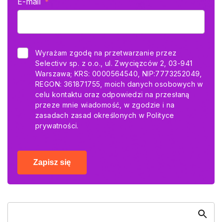
E-mail
Wyrażam zgodę na przetwarzanie przez
Selectivv sp. z o.o., ul. Zwycięzców 2, 03-941
Warszawa; KRS: 0000564540, NIP:7773252049,
REGON: 361871755, moich danych osobowych w
celu kontaktu oraz odpowiedzi na przesłaną
przeze mnie wiadomość, w zgodzie i na
zasadach zasad określonych w
Polityce
prywatności.
Zapisz się