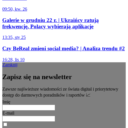
09:50, kw. 26
Galerie w grudniu 22 r. | Ukraińcy ratują
frekwencję, Polacy wybierają aplikacje
13:35, sty 25
Czy BeReal zmieni social media? | Analiza trendu #2
16:28, lis 10
Zamknij
Zapisz się na newsletter
Zawsze najświeższe wiadomości ze świata digital i priorytetowy
dostęp do darmowych poradników i raportów 📈
Imię
E-mail