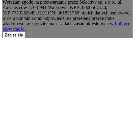
Wyrażam zgodę na przetwarzanie przez Selectivv sp. z o.o., ul.
Zwycięzców 2, 03-941 Warszawa; KRS: 0000564540,
NIP:7773252049, REGON: 361871755, moich danych osobowych
w celu kontaktu oraz odpowiedzi na przesłaną przeze mnie
wiadomość, w zgodzie i na zasadach zasad określonych w
Polityce
prywatności.
Zapisz się