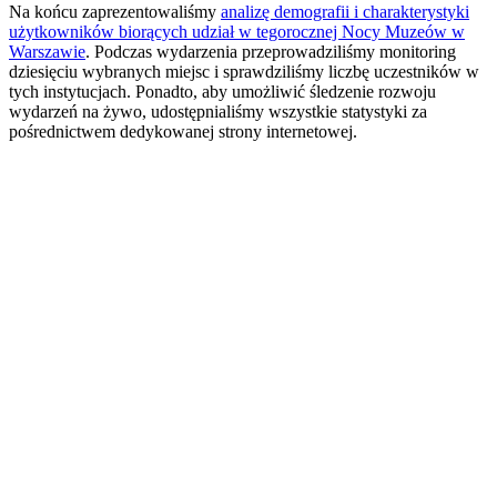
Na końcu zaprezentowaliśmy
analizę demografii i charakterystyki
użytkowników biorących udział w tegorocznej Nocy Muzeów w
Warszawie
. Podczas wydarzenia przeprowadziliśmy monitoring
dziesięciu wybranych miejsc i sprawdziliśmy liczbę uczestników w
tych instytucjach. Ponadto, aby umożliwić śledzenie rozwoju
wydarzeń na żywo, udostępnialiśmy wszystkie statystyki za
pośrednictwem dedykowanej strony internetowej.