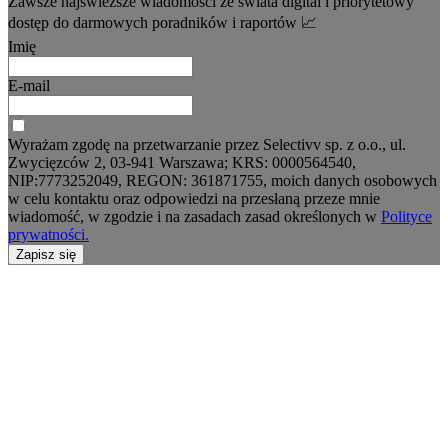
Zawsze najświeższe wiadomości ze świata digital i priorytetowy
dostęp do darmowych poradników i raportów 📈
Imię
E-mail
Wyrażam zgodę na przetwarzanie przez Selectivv sp. z o.o., ul.
Zwycięzców 2, 03-941 Warszawa; KRS: 0000564540,
NIP:7773252049, REGON: 361871755, moich danych osobowych
w celu kontaktu oraz odpowiedzi na przesłaną przeze mnie
wiadomość, w zgodzie i na zasadach zasad określonych w
Polityce
prywatności.
Zapisz się