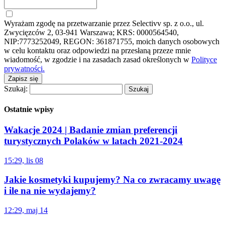
Wyrażam zgodę na przetwarzanie przez Selectivv sp. z o.o., ul.
Zwycięzców 2, 03-941 Warszawa; KRS: 0000564540,
NIP:7773252049, REGON: 361871755, moich danych osobowych
w celu kontaktu oraz odpowiedzi na przesłaną przeze mnie
wiadomość, w zgodzie i na zasadach zasad określonych w
Polityce
prywatności.
Zapisz się
Szukaj:
Ostatnie wpisy
Wakacje 2024 | Badanie zmian preferencji
turystycznych Polaków w latach 2021-2024
15:29, lis 08
Jakie kosmetyki kupujemy? Na co zwracamy uwagę
i ile na nie wydajemy?
12:29, maj 14