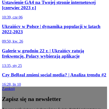
Ustawienie GA4 na Twojej stronie internetowej
[czerwiec 2023 r.]
10:39, cze 06
Ukraińcy w Polsce | dynamika populacji w latach
2022-2023
09:50, kw. 26
Galerie w grudniu 22 r. | Ukraińcy ratują
frekwencję, Polacy wybierają aplikacje
13:35, sty 25
Czy BeReal zmieni social media? | Analiza trendu #2
16:28, lis 10
Zamknij
Zapisz się na newsletter