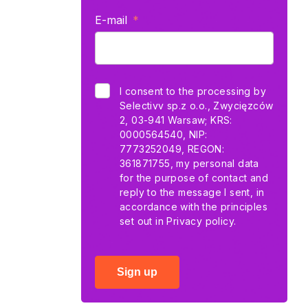
E-mail
I consent to the processing by
Selectivv sp.z o.o., Zwycięzców
2, 03-941 Warsaw; KRS:
0000564540, NIP:
7773252049, REGON:
361871755, my personal data
for the purpose of contact and
reply to the message I sent, in
accordance with the principles
set out in
Privacy policy.
Sign up