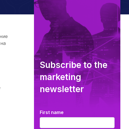
ние
 на
Subscribe to the
marketing
newsletter
е
First name