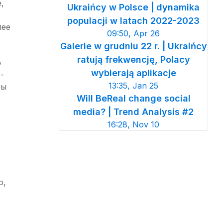
,
Ukraińcy w Polsce | dynamika
populacji w latach 2022-2023
лее
09:50, Apr 26
Galerie w grudniu 22 r. | Ukraińcy
ratują frekwencję, Polacy
е
wybierają aplikacje
-
13:35, Jan 25
ры
Will BeReal change social
media? | Trend Analysis #2
16:28, Nov 10
о,