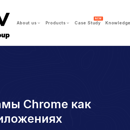
NEW
About us
Products
Case Study
Knowledge
амы Chrome как
риложениях