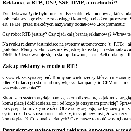
Reklama, a RTB, DSP, SSP, DMP, o co chodzi?!
Do niedawna życie było prostsze. Był sobie reklamodawca, który miał
pobierała wynagrodzenie za obsługę i kontrolę nad całym procesem. Ś
eR-Te-Be, przez niektórych nazywany dodatkowo „Programmatic”.
Czy robot RTB jest zły? Czy zjadł całą branżę reklamową? Wbrew te
Na rynku reklamy jest miejsce na systemy automatyczne (tj. RTB), ja
podobna. Mamy wielu uczestników jednej transakcji – reklamodawca zl
DMP. Już teraz wydaje się to skomplikowane, a co jeżeli dodamy info
Zakup reklamy w modelu RTB
Człowiek zaczyna się bać. Boimy się wielu rzeczy których nie znamy
klient? I dlaczego skoro robimy większą kampanię, to CPM musi rosn
wszystko zmieniać?”
Skoro sam system wydaje nam się skomplikowany, to jak musi wygląd
komu płacę i dokładnie za co i od kogo ja otrzymam prowizję? Spra
powyżej – boimy się nowości. Obawiamy się tego, że będziemy musie
system działa w sposób mechaniczny, to skąd pewność, że wybierze o
komuś płacić? Co z analizą danych? Czy muszę to robić w odrębnym sys
Perspektywy stojące przed reklamą kupowaną w mo