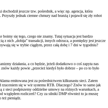
dochodził jeszcze tzw. pośrednik, a więc np. agencja, która
. Przyszły jednak ciemne chmury nad branżą i pojawił się zły robot
 boimy się tego, czego nie znamy. Tutaj sytuacja jest bardzo
 z nich „dobija” transakcji, innych odrzuca, a pomiędzy jest jeszcze
ywają się w trybie ciągłym, przez całą dobę i 7 dni w tygodniu?
izmy działania, a co będzie, jeżeli dodatkowo o coś zapyta nas
i znów każdy powie „przecież kiedyś było dobrze – po co to było
klama emitowana jest za pośrednictwem kilkunastu sieci. Zatem
ed rzuceniem się w wir systemu RTB. Dlaczego? Znów to samo jak
żdą z sieci podpiszemy oddzielne umowy na różnych warunkach, a
pod względem rozliczeń? Czy za silniki DMP również to ja muszę
 też pieniądz.