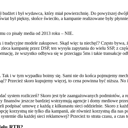
 budżet i był wydawca, który miał powierzchnię. Do powyższej dwójki 
wiat był piękny, słońce świeciło, a kampanie realizowane były płynnie
mu co pisały media od 2013 roku – NIE.
k i tradycyjne modele zakupowe. Skąd więc ta niechęć? Często bywa, że
eca kampanię przez DSP, ten wysyła zapytania do wielu SSP, z częścią
rmację, że wszystko odbywa się w przeciągu 5ms i takie transakcje odb
. Tak i w tym wypadku boimy się. Sami nie do końca pojmujemy mechan
ąć? Przecież skoro kupujemy więcej, to cena powinna być niższa. No 
ać system rozliczeń? Skoro jest tyle zaangażowanych podmiotów, a re
wy finansów jeszcze bardziej wstrzymują agencje i domy mediowe prz
li podpisać umowę z każdą z kilkunastu sieci oddzielnie. Skoro z ka
pcję korzystną nie tylko dla kampanii, ale również korzystną dla nas 
temie dla każdej sieci reklamowej? Przecież to strata czasu, a czas to
delu RTB?