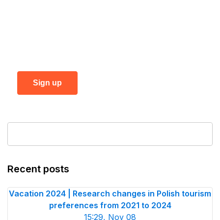
0000564540, NIP: 7773252049, REGON:
361871755, my personal data for the purpose of
contact and reply to the message I sent, in
accordance with the principles set out in
Privacy
policy.
Sign up
Recent posts
Vacation 2024 | Research changes in Polish tourism
preferences from 2021 to 2024
15:29, Nov 08