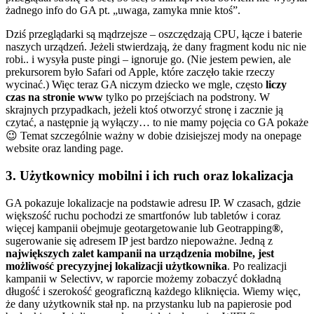
żadnego info do GA pt. „uwaga, zamyka mnie ktoś”.
Dziś przeglądarki są mądrzejsze – oszczędzają CPU, łącze i baterie
naszych urządzeń. Jeżeli stwierdzają, że dany fragment kodu nic nie
robi.. i wysyła puste pingi – ignoruje go. (Nie jestem pewien, ale
prekursorem było Safari od Apple, które zaczęło takie rzeczy
wycinać.) Więc teraz GA niczym dziecko we mgle, często
liczy
czas na stronie www
tylko po przejściach na podstrony. W
skrajnych przypadkach, jeżeli ktoś otworzyć stronę i zacznie ją
czytać, a następnie ją wyłączy… to nie mamy pojęcia co GA pokaże
😉 Temat szczególnie ważny w dobie dzisiejszej mody na onepage
website oraz landing page.
3. Użytkownicy mobilni i ich ruch oraz lokalizacja
GA pokazuje lokalizacje na podstawie adresu IP. W czasach, gdzie
większość ruchu pochodzi ze smartfonów lub tabletów i coraz
więcej kampanii obejmuje geotargetowanie lub Geotrapping
®
,
sugerowanie się adresem IP jest bardzo niepoważne. Jedną z
największych zalet kampanii na urządzenia mobilne, jest
możliwość precyzyjnej lokalizacji użytkownika
. Po realizacji
kampanii w Selectivv, w raporcie możemy zobaczyć dokładną
długość i szerokość geograficzną każdego kliknięcia. Wiemy więc,
że dany użytkownik stał np. na przystanku lub na papierosie pod