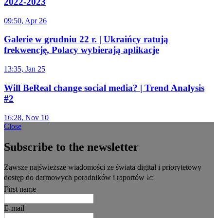
2022-2023
09:50, Apr 26
Galerie w grudniu 22 r. | Ukraińcy ratują
frekwencję, Polacy wybierają aplikacje
13:35, Jan 25
Will BeReal change social media? | Trend Analysis
#2
16:28, Nov 10
Close
Subscribe to the newsletter
Zawsze najświeższe wiadomości ze świata digital i priorytetowy
dostęp do darmowych poradników i raportów 📈
First name
E-mail