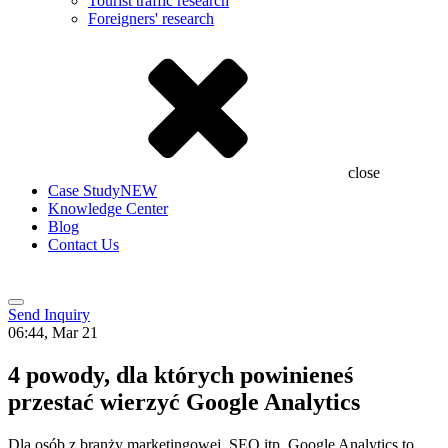
Tourist traffic research
Foreigners' research
close
Case Study
NEW
Knowledge Center
Blog
Contact Us
Send Inquiry
06:44, Mar 21
4 powody, dla których powinieneś
przestać wierzyć Google Analytics
Dla osób z branży marketingowej, SEO itp. Google Analytics to