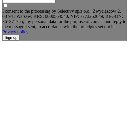
I consent to the processing by Selectivv sp.z o.o., Zwycięzców 2,
03-941 Warsaw; KRS: 0000564540, NIP: 7773252049, REGON:
361871755, my personal data for the purpose of contact and reply to
the message I sent, in accordance with the principles set out in
Privacy policy.
Sign up