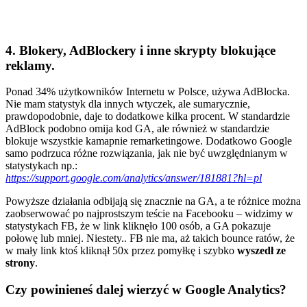
4. Blokery, AdBlockery i inne skrypty blokujące
reklamy.
Ponad 34% użytkowników Internetu w Polsce, używa AdBlocka.
Nie mam statystyk dla innych wtyczek, ale sumarycznie,
prawdopodobnie, daje to dodatkowe kilka procent. W standardzie
AdBlock podobno omija kod GA, ale również w standardzie
blokuje wszystkie kamapnie remarketingowe. Dodatkowo Google
samo podrzuca różne rozwiązania, jak nie być uwzględnianym w
statystykach np.:
https://support.google.com/analytics/answer/181881?hl=pl
Powyższe działania odbijają się znacznie na GA, a te różnice można
zaobserwować po najprostszym teście na Facebooku – widzimy w
statystykach FB, że w link kliknęło 100 osób, a GA pokazuje
połowę lub mniej. Niestety.. FB nie ma, aż takich bounce ratów, że
w mały link ktoś kliknął 50x przez pomyłkę i szybko
wyszedł ze
strony
.
Czy powinieneś dalej wierzyć w Google Analytics?