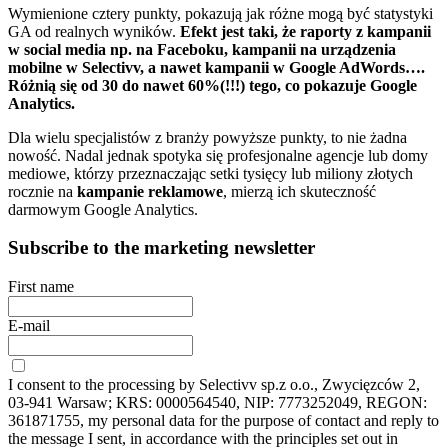
Wymienione cztery punkty, pokazują jak różne mogą być statystyki
GA od realnych wyników.
Efekt jest taki, że raporty z kampanii
w social media np. na Faceboku, kampanii na urządzenia
mobilne w Selectivv, a nawet kampanii w Google AdWords….
Różnią się od 30 do nawet 60%(!!!) tego, co pokazuje Google
Analytics.
Dla wielu specjalistów z branży powyższe punkty, to nie żadna
nowość. Nadal jednak spotyka się profesjonalne agencje lub domy
mediowe, którzy przeznaczając setki tysięcy lub miliony złotych
rocznie na
kampanie reklamowe
, mierzą ich skuteczność
darmowym Google Analytics.
Subscribe to the marketing newsletter
First name
E-mail
I consent to the processing by Selectivv sp.z o.o., Zwycięzców 2,
03-941 Warsaw; KRS: 0000564540, NIP: 7773252049, REGON:
361871755, my personal data for the purpose of contact and reply to
the message I sent, in accordance with the principles set out in