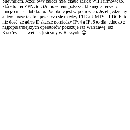
budynkiem. Jeżeli owy palacz miał ciągle zasięg WIFI firmowego,
które to ma VPN, to GA może nam pokazać kliknięcia nawet z
innego miasta lub kraju. Podobnie jest w podróżach. Jeżeli jedziemy
autem i nasz telefon przełącza się między LTE a UMTS a EDGE, to
nie dość, że adres IP skacze pomiędzy IPv4 a IPv6 to dla jednego z
najpopularniejszych operatorów pokazuje raz Warszawę, raz
Kraków… nawet jak jesteśmy w Raszynie 😉