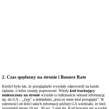
2. Czas spędzony na stronie i Bounce Rate
Kiedyś było tak, że przeglądarki wysyłały odpowiedź na każde
żądanie, o które zostały poproszone. Wtedy
kod trackujący
umieszczony na stronie
wysyłał co kilkanaście sekund informację
np. do GA – „żyję” a dokładniej „jeszcze mnie ktoś przegląda”. W
zależności od ilości takich informacji później GA wiedziało, że ktoś
przeglądał stronę 10 sec, 30 sec, 5 min itp. Kod bowiem nie wysyłał