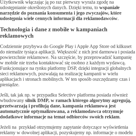
Użytkownik włączając ją po raz pierwszy wyraża zgodę na
udostępnianie określonych danych. Dzięki temu, to
wspaniałe
narzędzie do poznania konsumenta i jego zwyczajów, które
udostępnia wiele cennych informacji dla reklamodawców
.
Technologia i dane z mobile w kampaniach
reklamowych
Codziennie przybywa do Google Play i Apple App Store od kilkuset
do niemalże tysiąca aplikacji. Większość z nich jest darmowa i posiada
powierzchnie reklamowe. Na szczęście, by przeprowadzić kampanię
w mobile nie trzeba kontaktować się osobno z każdym wydawcą.
Funkcjonujące na rynku platformy DSP, dzięki integracji globalnych
sieci reklamowych, pozwalają na realizację kampanii w wielu
aplikacjach i stronach mobilnych. W ten sposób oszczędzamy czas i
pieniądze.
Jeśli, tak jak np. w przypadku Selectivv platforma posiada również
wbudowany
silnik DMP, w ramach którego algorytmy agregują,
przetwarzają i profilują dane, kampania reklamowa jest
automatycznie optymalizowana, a reklamodawca otrzymuje
dodatkowe informacje na temat odbiorców swoich reklam
.
Jeżeli na przykład otrzymujemy zapytanie dotyczące wyświetlenia
reklamy w dowolnej aplikacji, pozyskujemy np. informacje o modelu