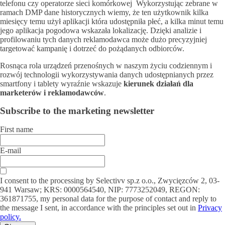
telefonu czy operatorze sieci komórkowej Wykorzystując zebrane w
ramach DMP dane historycznych wiemy, że ten użytkownik kilka
miesięcy temu użył aplikacji która udostępniła płeć, a kilka minut temu
jego aplikacja pogodowa wskazała lokalizację. Dzięki analizie i
profilowaniu tych danych reklamodawca może dużo precyzyjniej
targetować kampanię i dotrzeć do pożądanych odbiorców.
Rosnąca rola urządzeń przenośnych w naszym życiu codziennym i
rozwój technologii wykorzystywania danych udostępnianych przez
smartfony i tablety wyraźnie wskazuje
kierunek działań dla
marketerów i reklamodawców
.
Subscribe to the marketing newsletter
First name
E-mail
I consent to the processing by Selectivv sp.z o.o., Zwycięzców 2, 03-
941 Warsaw; KRS: 0000564540, NIP: 7773252049, REGON:
361871755, my personal data for the purpose of contact and reply to
the message I sent, in accordance with the principles set out in
Privacy
policy.