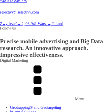
+48 512 846 779
selectivv@selectivv.com
Zwycięzców 2, 03-941 Warsaw, Poland
Follow us
Precise mobile advertising and Big Data
research. An innovative approach.
Impressive effectiveness.
Digital Marketing
Menu
Geotrapping® and Geotargeting
In-app Solutions