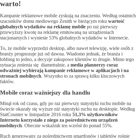
warto!
Kampanie reklamowe mobile zyskują na znaczeniu. Według ostatnich
szacunków domu mediowego Zenith w bieżącym roku
wartość
globalnych wydatków na reklamę mobile
po raz pierwszy
przewyższy kwotę na reklamę emitowaną na urządzeniach
stacjonarnych i wyniesie 53% globalnych wydatków w Internecie.
To, że mobile wyprzedzi desktop, albo nawet telewizję, wiele osób z
branży prognozuje już od dawna. Wiadomo jednak, że branża i
lobbing to jedno, a decyzje zakupowe klientów to drugie. Mimo tego
sytuacja zmienia się diametralnie, a
media plannerzy coraz
odważniej wybierają kampanie reklamowe w aplikacjach i na
stronach mobilnych
. Wszystko to za sprawą kilku kluczowych
faktów.
Mobile coraz ważniejszy dla handlu
Minął rok od czasu, gdy po raz pierwszy statystyki ruchu mobile na
świecie okazały się wyższe niż statystyki ruchu na desktopie. Według
StatCounter w listopadzie 2016 roku
51,3% użytkowników
Internetu korzystało z niego za pośrednictwem urządzeń
mobilnych
. Obecnie wskaźnik ten wzrósł do ponad 55%.
Ruch generowany za pośrednictwem smartfonów i tabletów rośnie