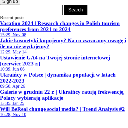
Sign up
Recent posts
Vacation 2024 | Research changes in Polish tourism
preferences from 2021 to 2024
15:29, Nov 08
Jakie kosmetyki kupujemy? Na co zwracamy uwagę i
ile na nie wydajemy?
12:29, May 14
Ustawienie GA4 na Twojej stronie internetowej
[czerwiec 2023 r.]
10:39, Jun 06
Ukraińcy w Polsce | dynamika populacji w latach
2022-2023
09:50, Apr 26
Galerie w grudniu 22 r. | Ukraińcy ratują frekwencję,
Polacy wybierają aplikacje
13:35, Jan 25
Will BeReal change social media? | Trend Analysis #2
16:28, Nov 10