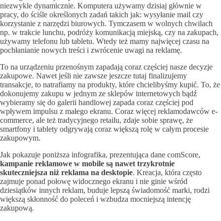
niezwykle dynamicznie. Komputera używamy dzisiaj głównie w
pracy, do ściśle określonych zadań takich jak: wysyłanie mail czy
korzystanie z narzędzi biurowych. Tymczasem w wolnych chwilach
np. w trakcie lunchu, podróży komunikacją miejską, czy na zakupach,
używamy telefonu lub tabletu. Wtedy też mamy najwięcej czasu na
pochłanianie nowych treści i zwrócenie uwagi na reklamę.
To na urządzeniu przenośnym zapadają coraz częściej nasze decyzje
zakupowe. Nawet jeśli nie zawsze jeszcze tutaj finalizujemy
transakcje, to natrafiamy na produkty, które chcielibyśmy kupić. To, że
dokonujemy zakupu w jednym ze sklepów internetowych bądź
wybieramy się do galerii handlowej zapada coraz częściej pod
wpływem impulsu z małego ekranu. Coraz więcej reklamodawców e-
commerce, ale też tradycyjnego retailu, zdaje sobie sprawę, że
smartfony i tablety odgrywają coraz większą rolę w całym procesie
zakupowym.
Jak pokazuje poniższa infografika, prezentująca dane comScore,
kampanie reklamowe w mobile są nawet trzykrotnie
skuteczniejsza niż reklama na desktopie
. Kreacja, która często
zajmuje ponad połowę widocznego ekranu i nie ginie wśród
dziesiątków innych reklam, buduje lepszą świadomość marki, rodzi
większą skłonność do poleceń i wzbudza mocniejszą intencję
zakupową.