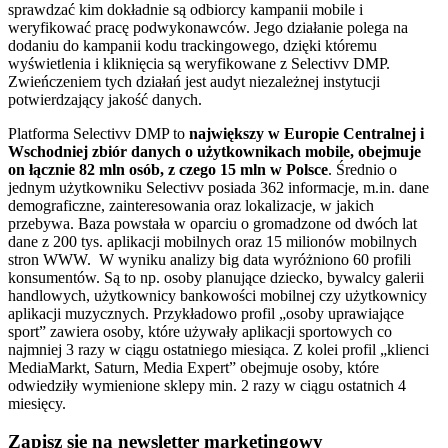
sprawdzać kim dokładnie są odbiorcy kampanii mobile i
weryfikować pracę podwykonawców. Jego działanie polega na
dodaniu do kampanii kodu trackingowego, dzięki któremu
wyświetlenia i kliknięcia są weryfikowane z Selectivv DMP.
Zwieńczeniem tych działań jest audyt niezależnej instytucji
potwierdzający jakość danych.
Platforma Selectivv DMP to
największy w Europie Centralnej i
Wschodniej zbiór danych o użytkownikach mobile, obejmuje
on łącznie 82 mln osób, z czego 15 mln w Polsce
. Średnio o
jednym użytkowniku Selectivv posiada 362 informacje, m.in. dane
demograficzne, zainteresowania oraz lokalizacje, w jakich
przebywa. Baza powstała w oparciu o gromadzone od dwóch lat
dane z 200 tys. aplikacji mobilnych oraz 15 milionów mobilnych
stron WWW. W wyniku analizy big data wyróżniono 60 profili
konsumentów. Są to np. osoby planujące dziecko, bywalcy galerii
handlowych, użytkownicy bankowości mobilnej czy użytkownicy
aplikacji muzycznych. Przykładowo profil „osoby uprawiające
sport” zawiera osoby, które używały aplikacji sportowych co
najmniej 3 razy w ciągu ostatniego miesiąca. Z kolei profil „klienci
MediaMarkt, Saturn, Media Expert” obejmuje osoby, które
odwiedziły wymienione sklepy min. 2 razy w ciągu ostatnich 4
miesięcy.
Zapisz się na newsletter marketingowy