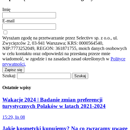
Imię
E-mail
Wyrażam zgodę na przetwarzanie przez Selectivv sp. z o.o., ul.
Zwycięzców 2, 03-941 Warszawa; KRS: 0000564540,
NIP:7773252049, REGON: 361871755, moich danych osobowych
w celu kontaktu oraz odpowiedzi na przesłaną przeze mnie
wiadomość, w zgodzie i na zasadach zasad określonych w
Polityce
prywatności.
Zapisz się
Szukaj:
Ostatnie wpisy
Wakacje 2024 | Badanie zmian preferencji
turystycznych Polaków w latach 2021-2024
15:29, lis 08
Jakie kosmetyki kupujemy? Na co zwracamy uwagę