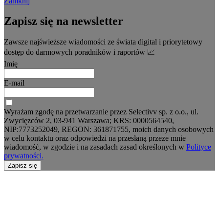
Zamknij
Zapisz się na newsletter
Zawsze najświeższe wiadomości ze świata digital i priorytetowy
dostęp do darmowych poradników i raportów 📈
Imię
E-mail
Wyrażam zgodę na przetwarzanie przez Selectivv sp. z o.o., ul.
Zwycięzców 2, 03-941 Warszawa; KRS: 0000564540,
NIP:7773252049, REGON: 361871755, moich danych osobowych
w celu kontaktu oraz odpowiedzi na przesłaną przeze mnie
wiadomość, w zgodzie i na zasadach zasad określonych w
Polityce
prywatności.
Zapisz się