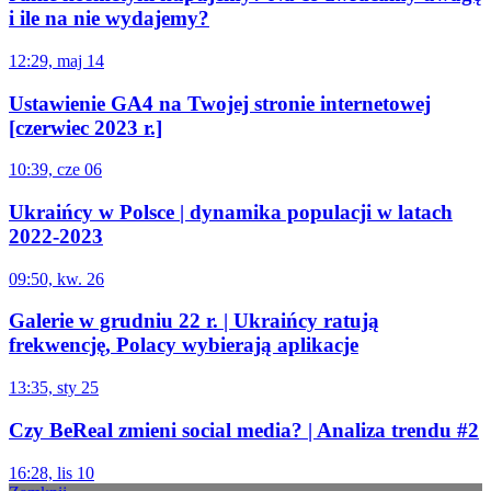
i ile na nie wydajemy?
12:29, maj 14
Ustawienie GA4 na Twojej stronie internetowej
[czerwiec 2023 r.]
10:39, cze 06
Ukraińcy w Polsce | dynamika populacji w latach
2022-2023
09:50, kw. 26
Galerie w grudniu 22 r. | Ukraińcy ratują
frekwencję, Polacy wybierają aplikacje
13:35, sty 25
Czy BeReal zmieni social media? | Analiza trendu #2
16:28, lis 10