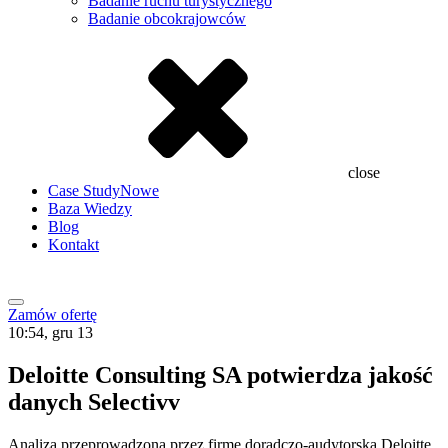
Badanie ruchu turystycznego
Badanie obcokrajowców
close
Case Study
Nowe
Baza Wiedzy
Blog
Kontakt
Zamów ofertę
10:54, gru 13
Deloitte Consulting SA potwierdza jakość
danych Selectivv
Analiza przeprowadzona przez firmę doradczo-audytorską Deloitte